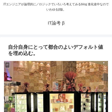
ITエンジニアが論理的に／ロジックでいろいろ考えてみるblog 進化途中なので
いわゆるβ版。
IT論考 β
自分自身にとって都合のよいデフォルト値
を埋め込む。
IT