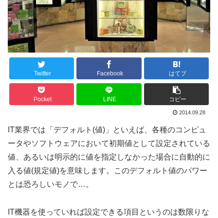
Twitter
Facebook
はてブ
Pocket
LINE
コピー
2014.09.28
IT業界では「デフォルト(値)」といえば、各種のコンピュ
ータやソフトウェアにおいて初期値として設定されている
値、あるいは明示的に値を指定しなかった場合に自動的に
入る値(規定値)を意味します。このデフォルト値のパワー
とは恐ろしいモノで…。
IT機器を使っていれば設定できる項目というのは数限りな