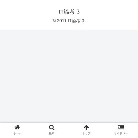
IT論考 β
© 2011 IT論考 β.
ホーム
検索
トップ
サイドバー