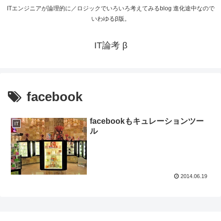
ITエンジニアが論理的に／ロジックでいろいろ考えてみるblog 進化途中なので
いわゆるβ版。
IT論考 β
facebook
facebookもキュレーションツー
IT
ル
2014.06.19