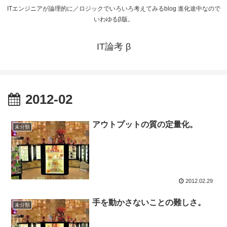
ITエンジニアが論理的に／ロジックでいろいろ考えてみるblog 進化途中なので
いわゆるβ版。
IT論考 β
2012-02
アウトプットの質の定量化。
未分類
2012.02.29
手を動かさないことの難しさ。
未分類