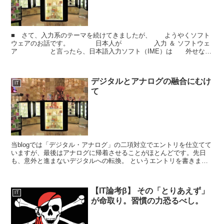
■ さて、入力系のテーマを続けてきましたが、 ようやくソフト
ウェアのお話です。 日本人が 入力 ＆ ソフトウェ
ア と言ったら、日本語入力ソフト（IME）は 外せない
テーマです。 IME は Input Met...
デジタルとアナログの融合にむけ
IT
て
当blogでは「デジタル・アナログ」の二項対立でエントリを仕立てて
いますが、最後はアナログに帰着させることがほとんどです。先日
も、意外と進まないデジタルへの転換。 というエントリを書きまし
たが、@ITに次のようなニュースがありました。「紙」...
【IT論考β】 その「とりあえず」
IT
が命取り。習慣の力恐るべし。