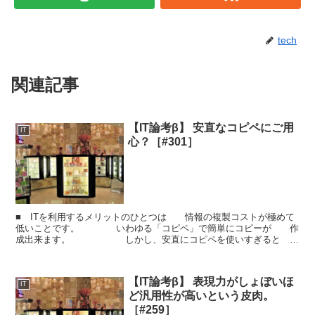
tech
関連記事
【IT論考β】 安直なコピペにご用
IT
心？［#301］
■ ITを利用するメリットのひとつは 情報の複製コストが極めて
低いことです。 いわゆる「コピペ」で簡単にコピーが 作
成出来ます。 しかし、安直にコピペを使いすぎると
後からツライ目にあうこともあります。 ■ そっ...
【IT論考β】 表現力がしょぼいほ
IT
ど汎用性が高いという皮肉。
［#259］