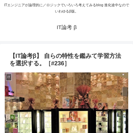
ITエンジニアが論理的に／ロジックでいろいろ考えてみるblog 進化途中なので
いわゆるβ版。
IT論考 β
【IT論考β】 自らの特性を鑑みて学習方法
を選択する。［#236］
IT