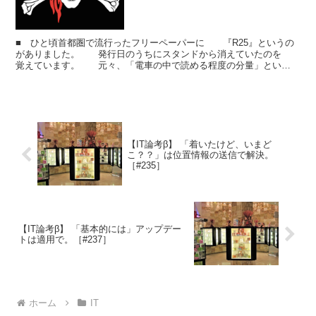
■ ひと頃首都圏で流行ったフリーペーパーに 『R25』というの
がありました。 発行日のうちにスタンドから消えていたのを
覚えています。 元々、「電車の中で読める程度の分量」とい
う コンセプトだったと聞いた気がしますが、 近年は電...
【IT論考β】 「着いたけど、いまど
こ？？」は位置情報の送信で解決。
［#235］
【IT論考β】 「基本的には」アップデー
トは適用で。［#237］
ホーム
IT