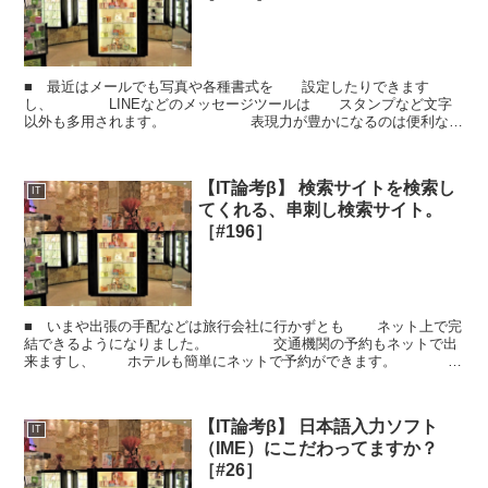
■ 最近はメールでも写真や各種書式を 設定したりできます
し、 LINEなどのメッセージツールは スタンプなど文字
以外も多用されます。 表現力が豊かになるのは便利なこ
となので 適宜活用するのはよいとは思います。 た...
【IT論考β】 検索サイトを検索し
IT
てくれる、串刺し検索サイト。
［#196］
■ いまや出張の手配などは旅行会社に行かずとも ネット上で完
結できるようになりました。 交通機関の予約もネットで出
来ますし、 ホテルも簡単にネットで予約ができます。
慣れた場所への出張ならば 相場的なもの...
【IT論考β】 日本語入力ソフト
IT
（IME）にこだわってますか？
［#26］