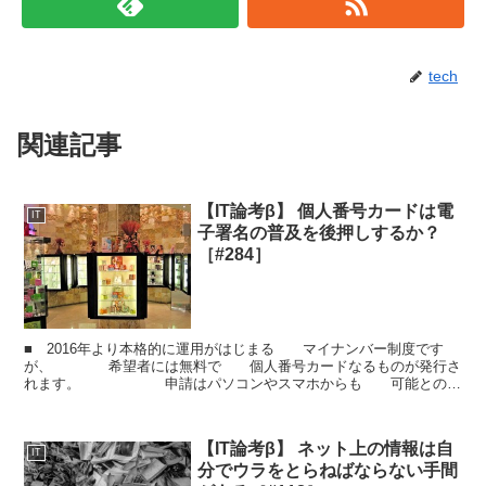
tech
関連記事
【IT論考β】 個人番号カードは電
IT
子署名の普及を後押しするか？
［#284］
■ 2016年より本格的に運用がはじまる マイナンバー制度です
が、 希望者には無料で 個人番号カードなるものが発行さ
れます。 申請はパソコンやスマホからも 可能とのこ
と。 この個人番号カードには 電子署名に...
【IT論考β】 ネット上の情報は自
IT
分でウラをとらねばならない手間