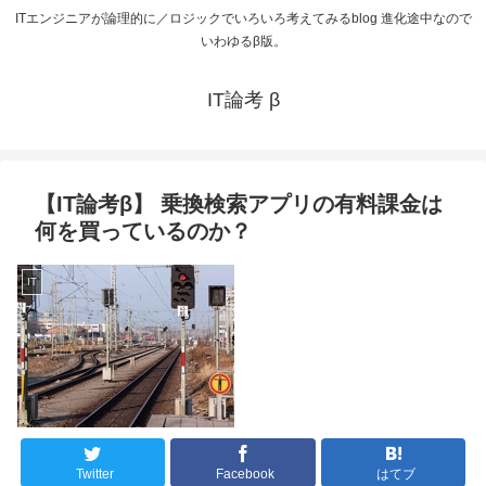
ITエンジニアが論理的に／ロジックでいろいろ考えてみるblog 進化途中なので
いわゆるβ版。
IT論考 β
【IT論考β】 乗換検索アプリの有料課金は
何を買っているのか？
IT
Twitter
Facebook
はてブ