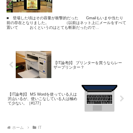
■ 登場した頃はその容量が衝撃的だった Gmailもいまや当たり
前の存在となりました。 （以前はネット上にメールをすべて
置いて おくというのはとても斬新だったので
す。） Gmailに限らずGoogleのサービスとい...
【IT論考β】 プリンターを買うならレー
ザープリンター？
【IT論考β】 MS Wordを使っている人は
沢山いるが、使いこなしている人は極め
て少ない。［#177］
ホーム
IT