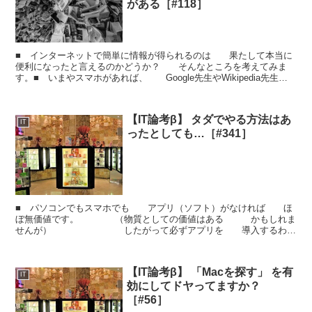
がある［#118］
■ インターネットで簡単に情報が得られるのは 果たして本当に
便利になったと言えるのかどうか？ そんなところを考えてみま
す。■ いまやスマホがあれば、 Google先生やWikipedia先生
に 質問するのは非常に容易になりました。 ...
【IT論考β】 タダでやる方法はあ
IT
ったとしても…［#341］
■ パソコンでもスマホでも アプリ（ソフト）がなければ ほ
ぼ無価値です。 （物質としての価値はある かもしれま
せんが） したがって必ずアプリを 導入するわけ
ですが、 無料のものもあれば、 有料のものも存...
【IT論考β】 「Macを探す」 を有
IT
効にしてドヤってますか？
［#56］