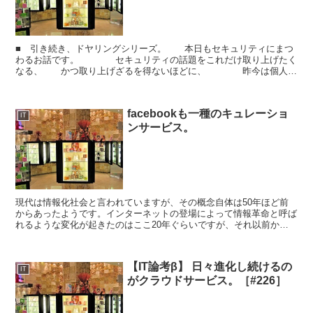
■ 引き続き、ドヤリングシリーズ。 本日もセキュリティにまつ
わるお話です。 セキュリティの話題をこれだけ取り上げたく
なる、 かつ取り上げざるを得ないほどに、 昨今は個人と
いえど脅威にさらされているのです。 知的プロフェ...
facebookも一種のキュレーショ
IT
ンサービス。
現代は情報化社会と言われていますが、その概念自体は50年ほど前
からあったようです。インターネットの登場によって情報革命と呼ば
れるような変化が起きたのはここ20年ぐらいですが、それ以前から
情報化社会の到来は予見されていたということです。ネット...
【IT論考β】 日々進化し続けるの
IT
がクラウドサービス。［#226］