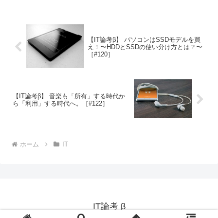
【IT論考β】 パソコンはSSDモデルを買
え！〜HDDとSSDの使い分け方とは？〜
［#120］
【IT論考β】 音楽も「所有」する時代か
ら「利用」する時代へ。［#122］
ホーム
IT
IT論考 β