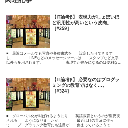
【IT論考β】 表現力がしょぼいほ
IT
ど汎用性が高いという皮肉。
［#259］
■ 最近はメールでも写真や各種書式を 設定したりできます
し、 LINEなどのメッセージツールは スタンプなど文字
以外も多用されます。 表現力が豊かになるのは便利なこ
となので 適宜活用するのはよいとは思います。 た...
【IT論考β】 必要なのはプログラ
IT
ミングの教育ではなく…。
［#324］
■ グローバル化が叫ばれるようにり 英語教育というのが重要視
される ようになりましたが、 最近はITの普及に伴っ
て プログラミング教育にも注目が 集まっているようで