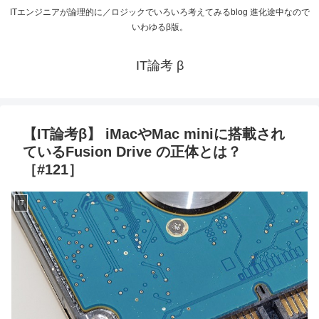
ITエンジニアが論理的に／ロジックでいろいろ考えてみるblog 進化途中なので
いわゆるβ版。
IT論考 β
【IT論考β】 iMacやMac miniに搭載され
ているFusion Drive の正体とは？
［#121］
IT