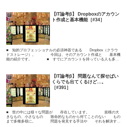
す。 筆者はITエンジニアといっても そこまでプロ...
【IT論考β】 Dropboxのアカウン
IT
ト作成と基本機能［#34］
■ 知的プロフェッショナルの必須神器である Dropbox（クラウ
ドストレージ）。 今回は、そのアカウント作成と 基本機
能の紹介です。 ■ すでにアカウントを持っている人も多い
とは 思いますが、もし「まだだよ！」という方は...
【IT論考β】 問題なんて探せばい
IT
くらでも出てくるけど…。
［#391］
■ 世の中には様々な問題が 存在しています。 規模の大
きなもの、小さなもの 致命的なものから何てことのない もの
まで多種多様に。 問題を発見する手法や それを解決する
手法など 色々と研究もされています。 ■ 確か...