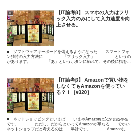
【IT論考β】 スマホの入力はフリ
IT
ック入力のみにして入力速度を向
上させる。
■ ソフトウェアキーボードを備えるようになった スマートフォ
ン独特の入力方法に 「フリック入力」 というの
があります。 「あ」というボタンに触れて、その後に指を上
下左右に 動かすことで「い」・「う」・「え」・「お」...
【IT論考β】 Amazonで買い物を
IT
しなくてもAmazonを使ってい
る？！［#320］
■ ネットショッピングといえば いまやAmazonは欠かせぬ存在
です。 ただし、だからといってAmazonが単なる でかい
ネットショップだと考えるのは 早計です。 Amazonには
もう一つの顔があります。 ■ Ama...