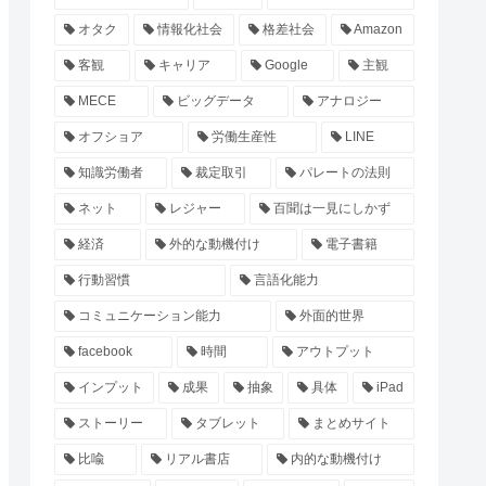
オタク
情報化社会
格差社会
Amazon
客観
キャリア
Google
主観
MECE
ビッグデータ
アナロジー
オフショア
労働生産性
LINE
知識労働者
裁定取引
パレートの法則
ネット
レジャー
百聞は一見にしかず
経済
外的な動機付け
電子書籍
行動習慣
言語化能力
コミュニケーション能力
外面的世界
facebook
時間
アウトプット
インプット
成果
抽象
具体
iPad
ストーリー
タブレット
まとめサイト
比喩
リアル書店
内的な動機付け