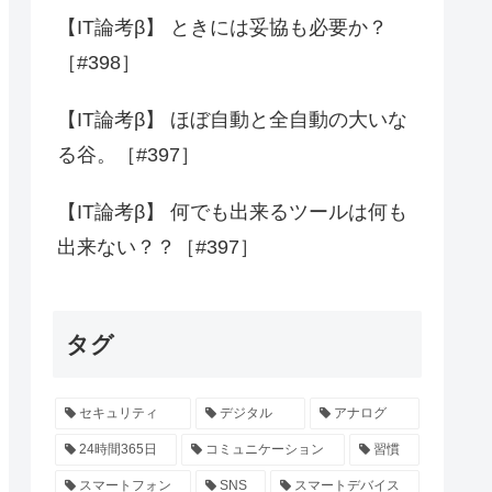
【IT論考β】 ときには妥協も必要か？
［#398］
【IT論考β】 ほぼ自動と全自動の大いな
る谷。［#397］
【IT論考β】 何でも出来るツールは何も
出来ない？？［#397］
タグ
セキュリティ
デジタル
アナログ
24時間365日
コミュニケーション
習慣
スマートフォン
SNS
スマートデバイス