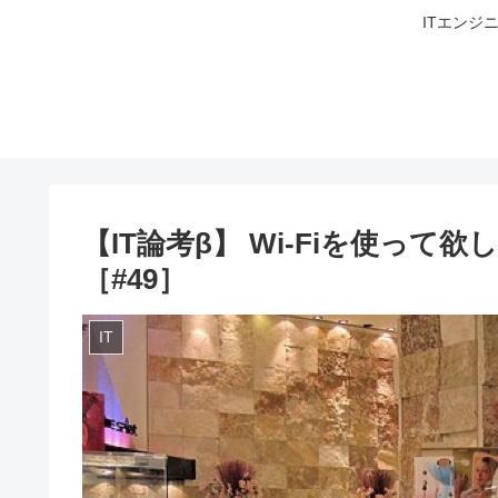
ITエンジ
【IT論考β】 Wi-Fiを使っ
［#49］
IT