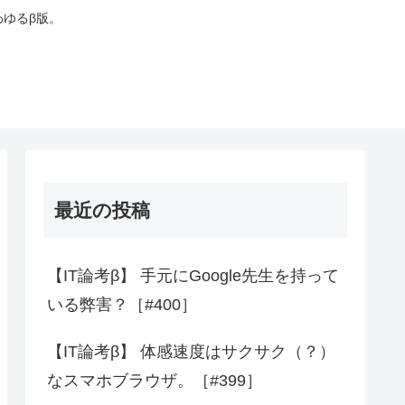
わゆるβ版。
最近の投稿
【IT論考β】 手元にGoogle先生を持って
いる弊害？［#400］
【IT論考β】 体感速度はサクサク（？）
なスマホブラウザ。［#399］