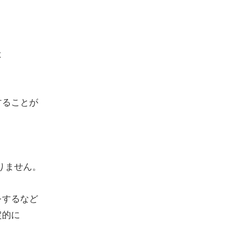
は
ることが
りません。
するなど
定的に