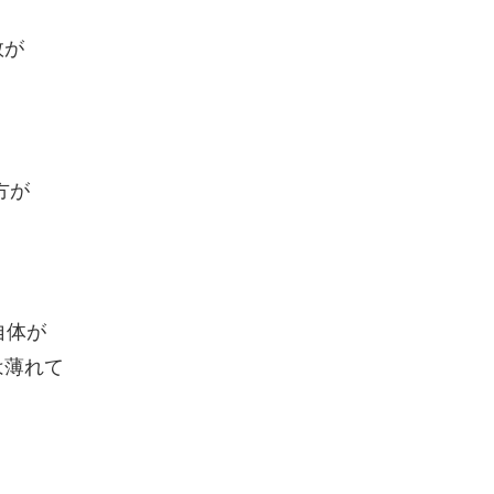
数が
方が
自体が
薄れて