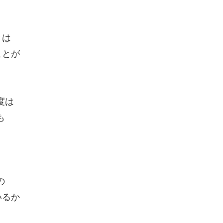
きは
ことが
度は
も
の
いるか