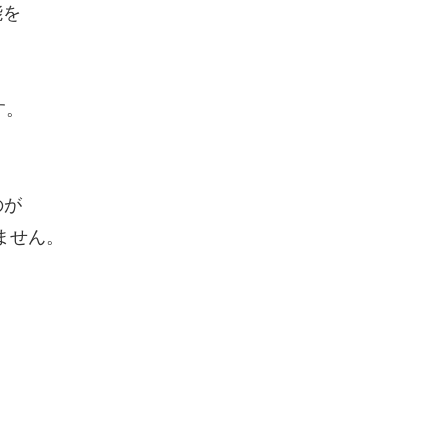
能を
す。
のが
ません。