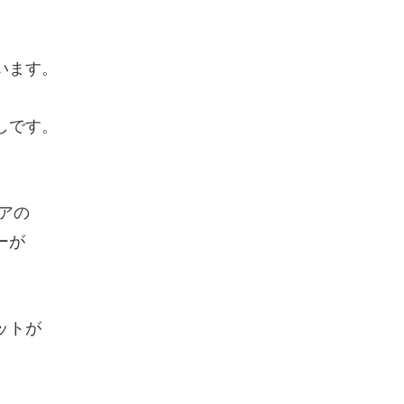
います。
しです。
アの
ーが
ットが