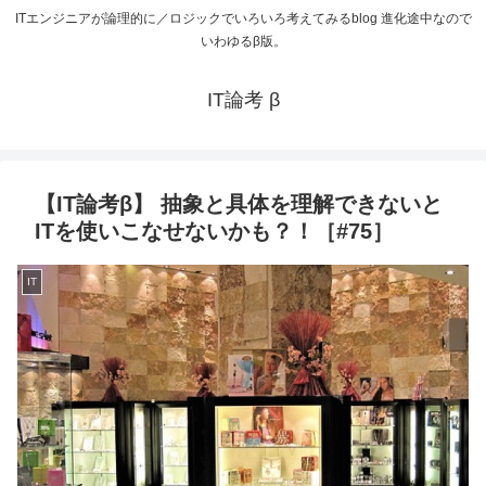
ITエンジニアが論理的に／ロジックでいろいろ考えてみるblog 進化途中なので
いわゆるβ版。
IT論考 β
【IT論考β】 抽象と具体を理解できないと
ITを使いこなせないかも？！［#75］
IT