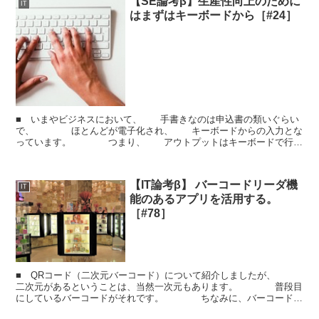
【SE論考β】生産性向上のために
IT
はまずはキーボードから［#24］
■ いまやビジネスにおいて、 手書きなのは申込書の類いぐらい
で、 ほとんどが電子化され、 キーボードからの入力とな
っています。 つまり、 アウトプットはキーボードで行わ
れている ということです。 （手書きをしている...
【IT論考β】 バーコードリーダ機
IT
能のあるアプリを活用する。
［#78］
■ QRコード（二次元バーコード）について紹介しましたが、
二次元があるということは、当然一次元もあります。 普段目
にしているバーコードがそれです。 ちなみに、バーコードが
意味している内容は、 バーコードの下側に書いてある文...