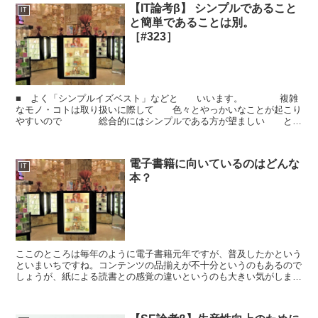
【IT論考β】 シンプルであること
IT
と簡単であることは別。
［#323］
■ よく「シンプルイズベスト」などと いいます。 複雑
なモノ・コトは取り扱いに際して 色々とやっかいなことが起こり
やすいので 総合的にはシンプルである方が望ましい とい
うのはその通りでしょう。 ただし、シンプルに...
電子書籍に向いているのはどんな
IT
本？
ここのところは毎年のように電子書籍元年ですが、普及したかという
といまいちですね。コンテンツの品揃えが不十分というのもあるので
しょうが、紙による読書との感覚の違いというのも大きい気がしま
す。やはり本というのはパラパラできないと、と感じる人は多...