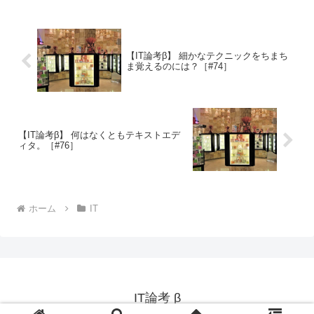
【IT論考β】 細かなテクニックをちまち
ま覚えるのには？［#74］
【IT論考β】 何はなくともテキストエデ
ィタ。［#76］
ホーム
IT
IT論考 β