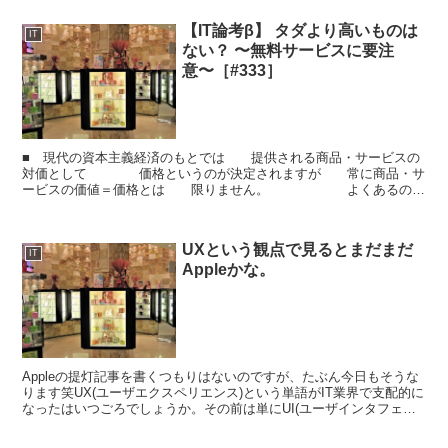
【IT論考β】 タダより高いものは
IT
ない？ 〜無料サービスに要注
意〜［#333］
■ 現代の資本主義経済のもとでは 提供される商品・サービスの
対価として 価格というのが決定されますが 常に商品・サ
ービスの価値＝価格とは 限りません。 よくあるのは
「お試し価格」と称して 通常より安価な価格を設定した...
UXという観点で見るとまだまだ
IT
Appleかな。
Appleの提灯記事を書くつもりはないのですが、たぶん今日もそうな
ります笑UX(ユーザエクスペリエンス)という単語がIT業界で支配的に
なったはいつごろでしょうか。その前は単にUI(ユーザインタフェー
ス)とかユーザビリティという単語で語られて...