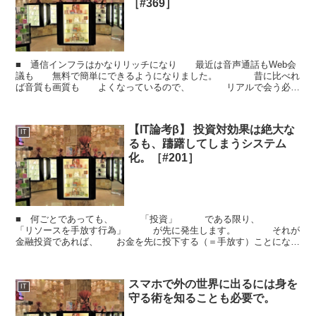
［#369］
■ 通信インフラはかなりリッチになり 最近は音声通話もWeb会
議も 無料で簡単にできるようになりました。 昔に比べれ
ば音質も画質も よくなっているので、 リアルで会う必要
はないのでは？ なんて話はよく出てきます。 ...
【IT論考β】 投資対効果は絶大な
IT
るも、躊躇してしまうシステム
化。［#201］
■ 何ごとであっても、 「投資」 である限り、
「リソースを手放す行為」 が先に発生します。 それが
金融投資であれば、 お金を先に投下する（＝手放す）ことになり
ますし、 自己投資であれば幾何かのお金とともに時間を...
スマホで外の世界に出るには身を
IT
守る術を知ることも必要で。