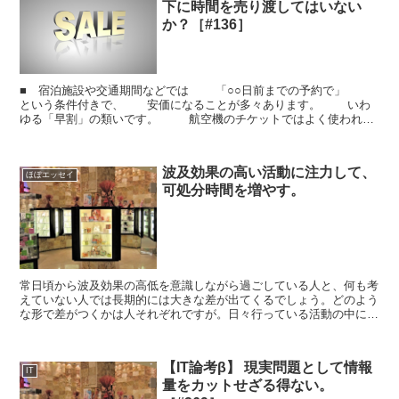
下に時間を売り渡してはいない
か？［#136］
■ 宿泊施設や交通期間などでは 「○○日前までの予約で」
という条件付きで、 安価になることが多々あります。 いわ
ゆる「早割」の類いです。 航空機のチケットではよく使われま
すし、 高速バスや新幹線などでも設定がみられま...
波及効果の高い活動に注力して、
ほぼエッセイ
可処分時間を増やす。
常日頃から波及効果の高低を意識しながら過ごしている人と、何も考
えていない人では長期的には大きな差が出てくるでしょう。どのよう
な形で差がつくかは人それぞれですが。日々行っている活動の中には
波及効果が高い行動と波及効果が低い講堂があるはずです。...
【IT論考β】 現実問題として情報
IT
量をカットせざる得ない。