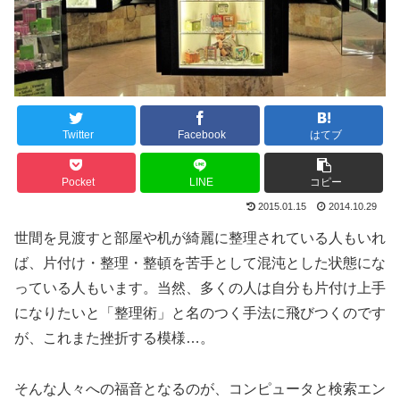
Twitter
Facebook
はてブ
Pocket
LINE
コピー
2015.01.15
2014.10.29
世間を見渡すと部屋や机が綺麗に整理されている人もいれ
ば、片付け・整理・整頓を苦手として混沌とした状態にな
っている人もいます。当然、多くの人は自分も片付け上手
になりたいと「整理術」と名のつく手法に飛びつくのです
が、これまた挫折する模様…。
そんな人々への福音となるのが、コンピュータと検索エン