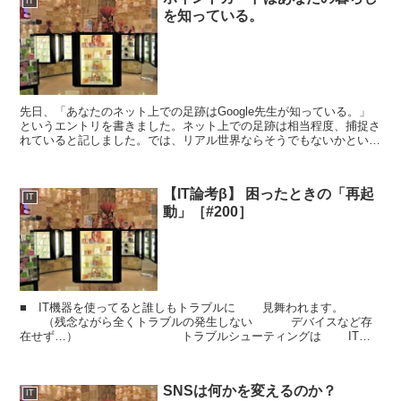
IT
を知っている。
先日、「あなたのネット上での足跡はGoogle先生が知っている。」
というエントリを書きました。ネット上での足跡は相当程度、捕捉さ
れていると記しました。では、リアル世界ならそうでもないかという
と、最近はリアル世界での捕捉率もあがってきています...
【IT論考β】 困ったときの「再起
IT
動」［#200］
■ IT機器を使ってると誰しもトラブルに 見舞われます。
（残念ながら全くトラブルの発生しない デバイスなど存
在せず…） トラブルシューティングは ITの
スキルが試されるので、 経験...
SNSは何かを変えるのか？
IT