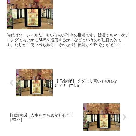
時代はソーシャルだ、というのが昨今の世相です。就活でもマーケテ
ィングでもいかにSNSを活用するか、などというのが注目の的で
す。たしかに使い出もあり、それなりに便利なSNSですがそこに待
ち受けるのはWebの宿命である果てしなき弱肉強食の世界か...
【IT論考β】 タダより高いものはな
い？！［#376］
【IT論考β】 人生あきらめが肝心？！
［#377］