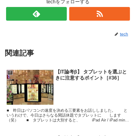
techをフォローする
tech
関連記事
【IT論考β】 タブレットを選ぶと
IT
きに注意するポイント［#36］
■ 昨日はパソコンの速度を決める三要素をお話ししました。 と
いうわけで、今日はさらなる閑話休題でタブレットに します
（笑） ■ タブレットは大別すると、 iPad Air / iPad mini
系統のApple Androi...