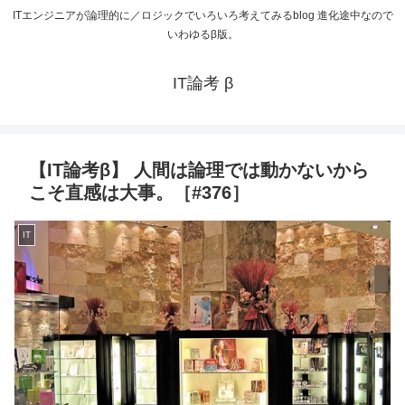
ITエンジニアが論理的に／ロジックでいろいろ考えてみるblog 進化途中なので
いわゆるβ版。
IT論考 β
【IT論考β】 人間は論理では動かないから
こそ直感は大事。［#376］
IT