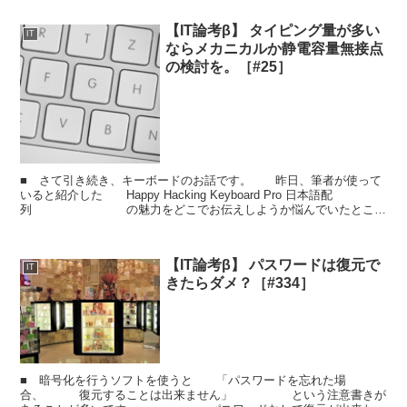
【IT論考β】 タイピング量が多い
IT
ならメカニカルか静電容量無接点
の検討を。［#25］
■ さて引き続き、キーボードのお話です。 昨日、筆者が使って
いると紹介した Happy Hacking Keyboard Pro 日本語配
列 の魅力をどこでお伝えしようか悩んでいたとこ
ろ、 友人である三好さんがB...
【IT論考β】 パスワードは復元で
IT
きたらダメ？［#334］
■ 暗号化を行うソフトを使うと 「パスワードを忘れた場
合、 復元することは出来ません」 という注意書きが