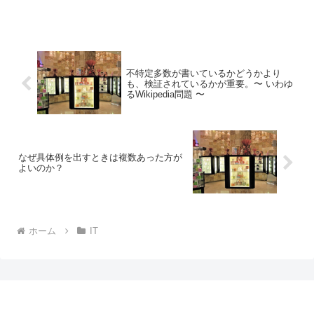
可能です。 ただ、この「それっぽい」という ...
不特定多数が書いているかどうかより
も、検証されているかが重要。〜 いわゆ
るWikipedia問題 〜
なぜ具体例を出すときは複数あった方が
よいのか？
ホーム
IT