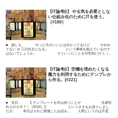
【IT論考β】 やる気を必要としな
IT
い仕組み化のためにITを使う。
［#189］
■ 誰しも、 「やった方がいいとは分かってるけど やれれ
てない or 三日坊主になる」 という事柄を抱えているので
はないでしょうか。 そういったことを日常的に行う（＝
習慣にする）には やる気・モチベーションに頼って...
【IT論考β】空欄を埋めたくなる
IT
魔力を利用するためにテンプレか
ら作る。[#221]
■ 先日、 【 テンプレートを沢山持つことが 生産性
向上のカギ？！［#210］】 というネタをお送りしまし
たが、 本日はそれに関連したお話を。 人間というのは不思議
な物で、空欄があると そこを埋めたくなるようです...