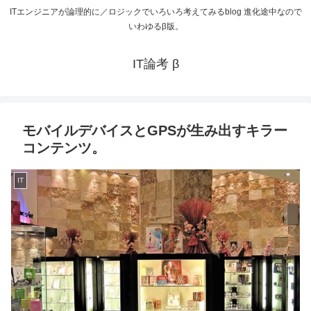
ITエンジニアが論理的に／ロジックでいろいろ考えてみるblog 進化途中なので
いわゆるβ版。
IT論考 β
モバイルデバイスとGPSが生み出すキラー
コンテンツ。
IT