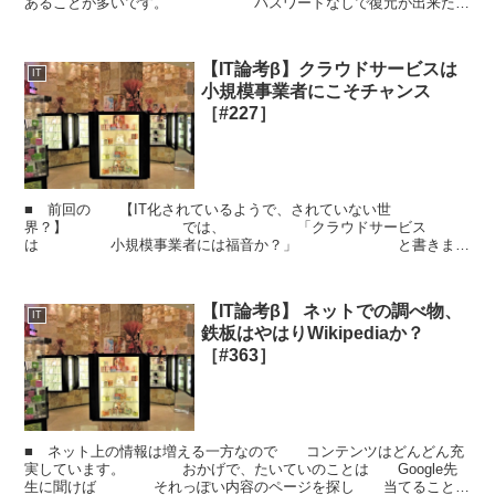
あることが多いです。 パスワードなしで復元が出来た
ら 暗号化の意味がないので当たり前 なのですが、
一...
【IT論考β】クラウドサービスは
IT
小規模事業者にこそチャンス
［#227］
■ 前回の 【IT化されているようで、されていない世
界？】 では、 「クラウドサービス
は 小規模事業者には福音か？」 と書きまし
たが、もう少し掘り下げてみます。■ 「クラウド」という単語は非
常に ...
【IT論考β】 ネットでの調べ物、
IT
鉄板はやはりWikipediaか？
［#363］
■ ネット上の情報は増える一方なので コンテンツはどんどん充
実しています。 おかげで、たいていのことは Google先
生に聞けば それっぽい内容のページを探し 当てることが