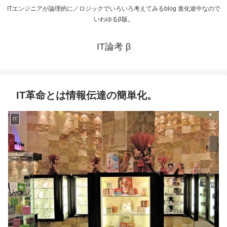
ITエンジニアが論理的に／ロジックでいろいろ考えてみるblog 進化途中なので
いわゆるβ版。
IT論考 β
IT革命とは情報伝達の簡単化。
IT