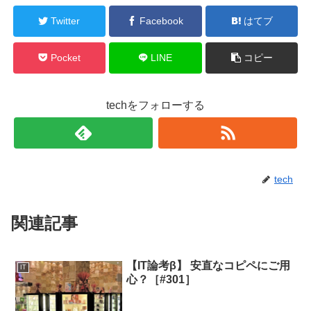
Twitter
Facebook
はてブ
Pocket
LINE
コピー
techをフォローする
tech
関連記事
【IT論考β】 安直なコピペにご用
IT
心？［#301］