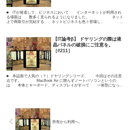
■ ITが発達して、ビジネスにおいて インターネットが利用され
る場面は 数多く見られるようになりました。 ネット
上で商取引が完結する ネットビジネスも色々登場し、
「ネットで月収○○万円！」 みたいな記事や書籍も...
【IT論考β】 ドヤリングの際は液
IT
晶パネルの破損にご注意を。
［#211］
■ 本誌面で人気の（？）ドヤリングシリーズ、 今回はその注意
点です。 MacBook Air に限らずノートパソコンというの
は 本体とキーボード、ディスプレイがすべて 一体型になって
います。 （ノートパソコンなので当たり前...
所有から利用へ。