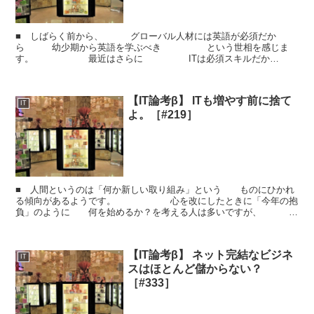
■ しばらく前から、 グローバル人材には英語が必須だか
ら 幼少期から英語を学ぶべき という世相を感じま
す。 最近はさらに ITは必須スキルだか
ら プログラミングも学ぶべき という論調もよく聞く
よ...
【IT論考β】 ITも増やす前に捨て
IT
よ。［#219］
■ 人間というのは「何か新しい取り組み」という ものにひかれ
る傾向があるようです。 心を改にしたときに「今年の抱
負」のように 何を始めるか？を考える人は多いですが、
成果を上げることを妨げている習慣を 廃棄することに熱...
【IT論考β】 ネット完結なビジネ
IT
スはほとんど儲からない？
［#333］