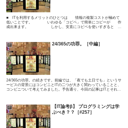
■ ITを利用するメリットのひとつは 情報の複製コストが極めて
低いことです。 いわゆる「コピペ」で簡単にコピーが 作
成出来ます。 しかし、安直にコピペを使いすぎると
後からツライ目にあうこともあります。 ■ そっ...
24/365の功罪。［中編］
IT
24/365の功罪。の続きです。前編では、「夜でも土日でも」というサ
ービスの背景にはコンビニとITの二つが大きく関わっていることと、
コンビニついて考えてみました。予告通り、今回の記事はITとそれに
関わるSEの苦悩をお伝えします。「24時間戦...
【IT論考β】 プログラミングは学
IT
ぶべき？？［#257］