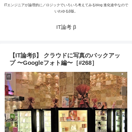
ITエンジニアが論理的に／ロジックでいろいろ考えてみるblog 進化途中なので
いわゆるβ版。
IT論考 β
【IT論考β】 クラウドに写真のバックアッ
プ 〜Googleフォト編〜［#268］
IT