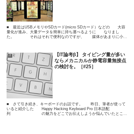
■ 最近はUSBメモリやSDカード(micro SDカード）などの 大容
量化が進み、大量データを簡単に持ち運べるように なりまし
た。 それはそれで便利なのですが、 媒体があまりに小型
すぎるので紛失リスクが怖いところ。 顧客...
【IT論考β】 タイピング量が多い
IT
ならメカニカルか静電容量無接点
の検討を。［#25］
■ さて引き続き、キーボードのお話です。 昨日、筆者が使って
いると紹介した Happy Hacking Keyboard Pro 日本語配
列 の魅力をどこでお伝えしようか悩んでいたとこ
ろ、 友人である三好さんがB...