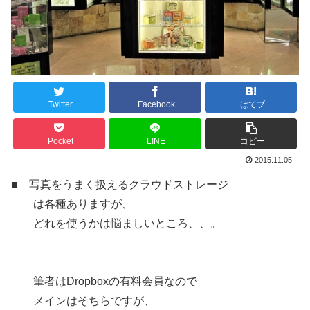
Twitter
Facebook
はてブ
Pocket
LINE
コピー
2015.11.05
■ 写真をうまく扱えるクラウドストレージ
は各種ありますが、
どれを使うかは悩ましいところ、、。
筆者はDropboxの有料会員なので
メインはそちらですが、