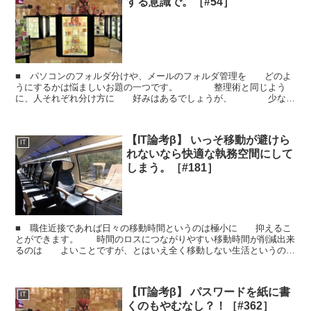
する意識で。［#54］
■ パソコンのフォルダ分けや、メールのフォルダ管理を どのよ
うにするかは悩ましいお題の一つです。 整理術と同じよう
に、人それぞれ分け方に 好みはあるでしょうが、 少なか
らぬ人が途中で挫折するのでは ないでしょうか。 ...
【IT論考β】 いっそ移動が避けら
IT
れないなら快適な執務空間にして
しまう。［#181］
■ 職住近接であれば日々の移動時間というのは極小に 抑えるこ
とができます。 時間のロスにつながりやすい移動時間が削減出来
るのは よいことですが、とはいえ全く移動しない生活というの
も 困難です。 ビジネスパーソンならば、出張などの遠...
【IT論考β】 パスワードを紙に書
IT
くのもやむなし？！［#362］