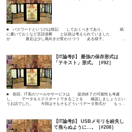
■ パスワードというのは暗記 しておくべきであり、 紙
に書いておくなど言語道断 と以前は考えられていました
が 最近は少し風向きが変わりつつ ある様子。
■ もちろん、書かずに済むならば それが一番良いのです
が、 ...
【IT論考β】 最強の保存形式は
IT
「テキスト」形式。［#92］
■ 前回、IT系のツールやサービスは 提供終了の可能性も考慮
し、 データをエクスポートできることを 確認しましょうとい
うお話でした。 今回はそもそもどういうデータ形式が もっと
も汎用性が高いのか？ について解説を加えておきま...
【IT論考β】 USBメモリを紛失し
IT
て焦らぬように…。［#208］