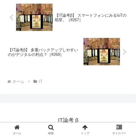
【IT論考β】 スマートフォンにみるIoTの
萌芽。［#267］
【IT論考β】 多重バックアップしやすい
のがデジタルの利点？［#269］
ホーム
IT
IT論考 β
© 2011 IT論考 β.
ホーム
検索
トップ
サイドバー