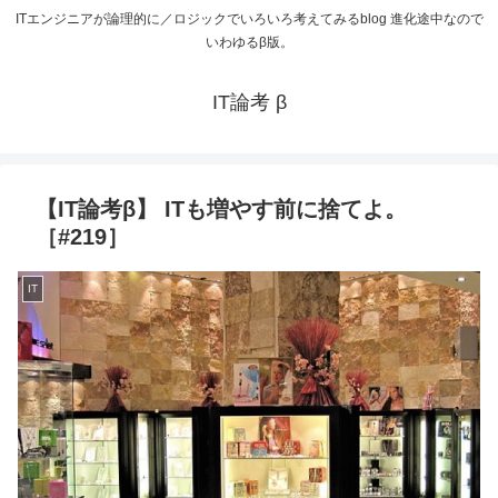
ITエンジニアが論理的に／ロジックでいろいろ考えてみるblog 進化途中なので
いわゆるβ版。
IT論考 β
【IT論考β】 ITも増やす前に捨てよ。
［#219］
IT