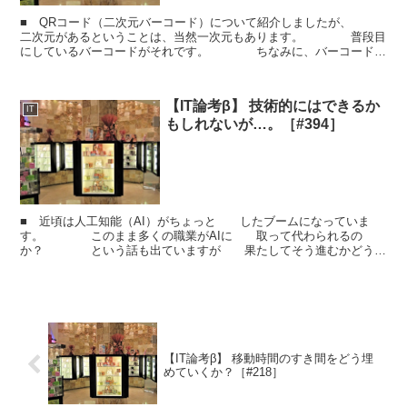
■ QRコード（二次元バーコード）について紹介しましたが、
二次元があるということは、当然一次元もあります。 普段目
にしているバーコードがそれです。 ちなみに、バーコードが
意味している内容は、 バーコードの下側に書いてある文...
【IT論考β】 技術的にはできるか
IT
もしれないが…。［#394］
■ 近頃は人工知能（AI）がちょっと したブームになっていま
す。 このまま多くの職業がAIに 取って代わられるの
か？ という話も出ていますが 果たしてそう進むかどう
か…。 ■ AIの前にコンピュータが基本的に 得意...
【IT論考β】 移動時間のすき間をどう埋
めていくか？［#218］