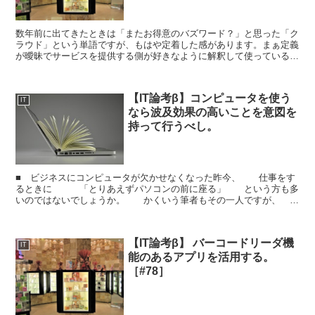
数年前に出てきたときは「またお得意のバズワード？」と思った「ク
ラウド」という単語ですが、もはや定着した感があります。まぁ定義
が曖昧でサービスを提供する側が好きなように解釈して使っていると
いう問題はあるのですが。さしあたり、データの保存や処理...
【IT論考β】コンピュータを使う
IT
なら波及効果の高いことを意図を
持って行うべし。
■ ビジネスにコンピュータが欠かせなくなった昨今、 仕事をす
るときに 「とりあえずパソコンの前に座る」 という方も多
いのではないでしょうか。 かくいう筆者もその一人ですが、
これはちょっとよくないクセかもしれません。■ もう幾度...
【IT論考β】 バーコードリーダ機
IT
能のあるアプリを活用する。
［#78］