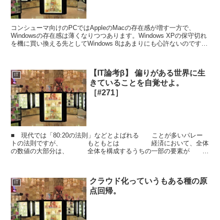
コンシューマ向けのPCではAppleのMacの存在感が増す一方で、
Windowsの存在感は薄くなりつつあります。Windows XPの保守切れ
を機に買い換える先としてWindows 8はあまりにも心許ないのです。
Windows XPのサポー...
【IT論考β】 偏りがある世界に生
IT
きていることを自覚せよ。
［#271］
■ 現代では「80:20の法則」などとよばれる ことが多いパレー
トの法則ですが、 もともとは 経済において、全体
の数値の大部分は、 全体を構成するうちの一部の要素が
生み出しているという説。 ...
クラウド化っていうもある種の原
IT
点回帰。