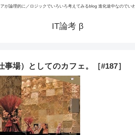
ニアが論理的に／ロジックでいろいろ考えてみるblog 進化途中なのでい
IT論考 β
仕事場）としてのカフェ。［#187］