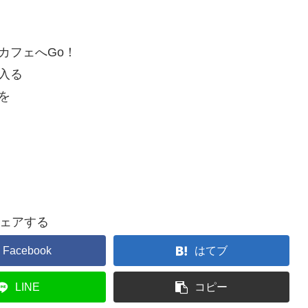
カフェへGo！
入る
を
ェアする
Facebook
はてブ
LINE
コピー