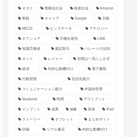
オタク
情報化社会
格差社会
Amazon
客観
キャリア
Google
主観
MECE
ビッグデータ
アナロジー
オフショア
労働生産性
LINE
知識労働者
裁定取引
パレートの法則
ネット
レジャー
百聞は一見にしかず
経済
外的な動機付け
電子書籍
行動習慣
言語化能力
コミュニケーション能力
外面的世界
facebook
時間
アウトプット
インプット
成果
抽象
具体
iPad
ストーリー
タブレット
まとめサイト
比喩
リアル書店
内的な動機付け