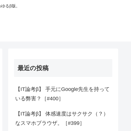
わゆるβ版。
最近の投稿
【IT論考β】 手元にGoogle先生を持って
いる弊害？［#400］
【IT論考β】 体感速度はサクサク（？）
なスマホブラウザ。［#399］