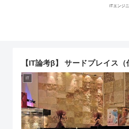
ITエンジ
【IT論考β】 サードプレイス（
IT