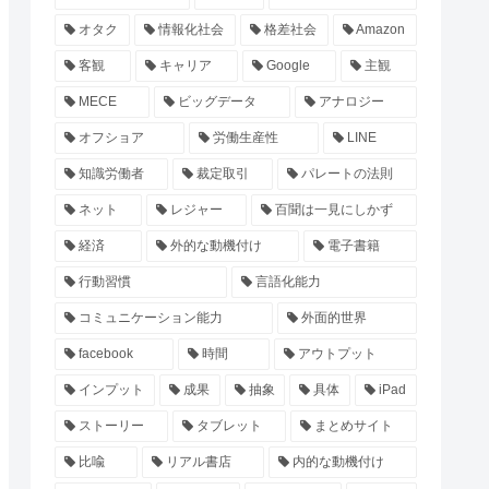
オタク
情報化社会
格差社会
Amazon
客観
キャリア
Google
主観
MECE
ビッグデータ
アナロジー
オフショア
労働生産性
LINE
知識労働者
裁定取引
パレートの法則
ネット
レジャー
百聞は一見にしかず
経済
外的な動機付け
電子書籍
行動習慣
言語化能力
コミュニケーション能力
外面的世界
facebook
時間
アウトプット
インプット
成果
抽象
具体
iPad
ストーリー
タブレット
まとめサイト
比喩
リアル書店
内的な動機付け