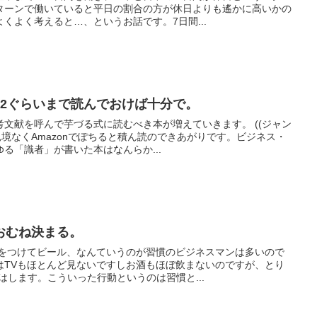
ターンで働いていると平日の割合の方が休日よりも遙かに高いかの
くよく考えると…、というお話です。7日間...
の2ぐらいまで読んでおけば十分で。
文献を呼んで芋づる式に読むべき本が増えていきます。 ((ジャン
見境なくAmazonでぽちると積ん読のできあがりです。ビジネス・
る「識者」が書いた本はなんらか...
おむね決まる。
Vをつけてビール、なんていうのが習慣のビジネスマンは多いので
はTVもほとんど見ないですしお酒もほぼ飲まないのですが、とり
はします。こういった行動というのは習慣と...