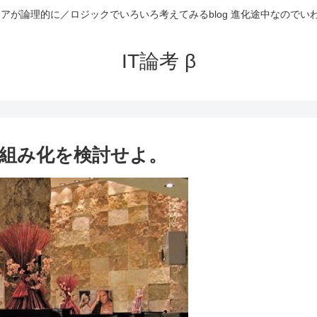
ニアが論理的に／ロジックでいろいろ考えてみるblog 進化途中なのでい
IT論考 β
組み化を検討せよ。