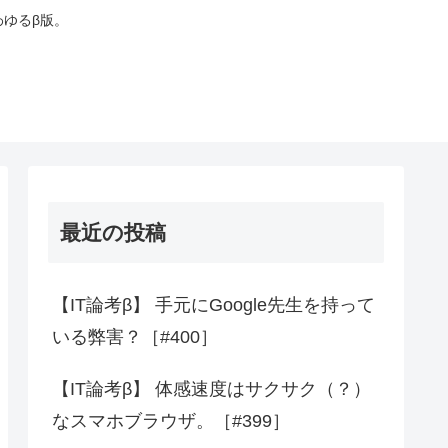
わゆるβ版。
最近の投稿
【IT論考β】 手元にGoogle先生を持って
いる弊害？［#400］
【IT論考β】 体感速度はサクサク（？）
なスマホブラウザ。［#399］