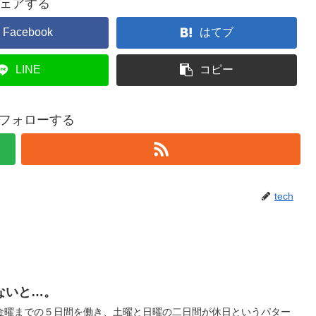
ェアする
Facebook
はてブ
LINE
コピー
hをフォローする
tech
ないと…。
金曜までの５日間を働き、土曜と日曜の二日間が休日というパター