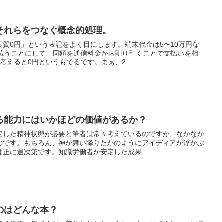
それらをつなぐ概念的処理。
質0円」という表記をよく目にします。端末代金は5〜10万円な
で払うことにして、同額を通信料金から割り引くことで支払いを相
考えると0円というもでるです。まぁ、2...
る能力にはいかほどの価値があるか？
定した精神状態が必要と筆者は常々考えているのですが、なかなか
のです。もちろん、神が舞い降りたかのようにアイディアが浮かぶ
正に運次第です。知識労働者が安定した成果...
のはどんな本？