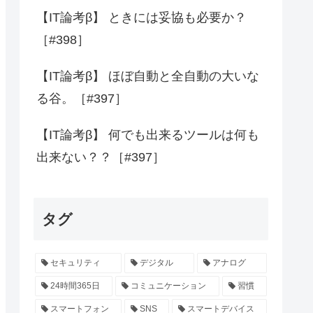
【IT論考β】 ときには妥協も必要か？
［#398］
【IT論考β】 ほぼ自動と全自動の大いな
る谷。［#397］
【IT論考β】 何でも出来るツールは何も
出来ない？？［#397］
タグ
セキュリティ
デジタル
アナログ
24時間365日
コミュニケーション
習慣
スマートフォン
SNS
スマートデバイス