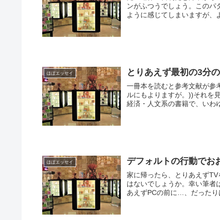
ンがふつうでしょう。このパ
ように感じてしまいますが、よ
とりあえず最初の3分
ほぼエッセイ
一冊本を読むと参考文献が参考
ルにもよりますが。))それを
経済・人文系の書籍で、いわゆ
デフォルトの行動でお
ほぼエッセイ
家に帰ったら、とりあえずT
はないでしょうか。幸い筆者
あえずPCの前に…、だったり