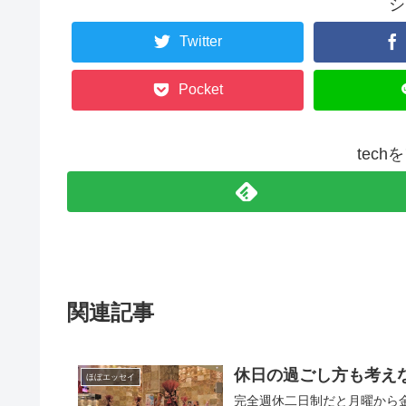
シ
Twitter
Pocket
tec
関連記事
休日の過ごし方も考え
ほぼエッセイ
完全週休二日制だと月曜から