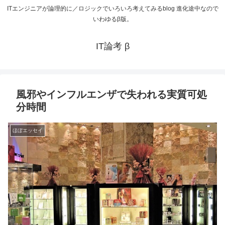
ITエンジニアが論理的に／ロジックでいろいろ考えてみるblog 進化途中なので
いわゆるβ版。
IT論考 β
風邪やインフルエンザで失われる実質可処
分時間
ほぼエッセイ