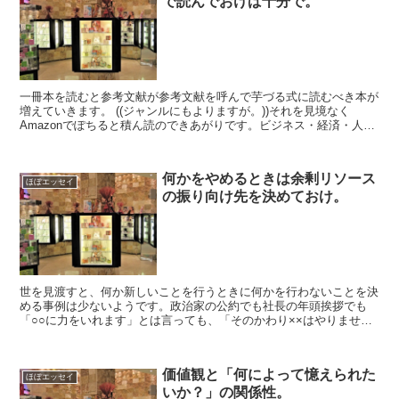
で読んでおけば十分で。
一冊本を読むと参考文献が参考文献を呼んで芋づる式に読むべき本が
増えていきます。 ((ジャンルにもよりますが。))それを見境なく
Amazonでぽちると積ん読のできあがりです。ビジネス・経済・人文
系の書籍で、いわゆる「識者」が書いた本はなんらか...
何かをやめるときは余剰リソース
ほぼエッセイ
の振り向け先を決めておけ。
世を見渡すと、何か新しいことを行うときに何かを行わないことを決
める事例は少ないようです。政治家の公約でも社長の年頭挨拶でも
「○○に力をいれます」とは言っても、「そのかわり××はやりませ
ん」というのは聞いたことがありません。しかし、特に時間と...
価値観と「何によって憶えられた
ほぼエッセイ
いか？」の関係性。