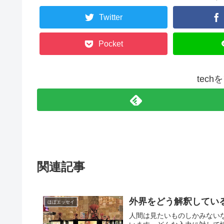
Twitter
Pocket
tec
関連記事
外界をどう解釈してい
ほぼエッセイ
人間は見たいものしかみない