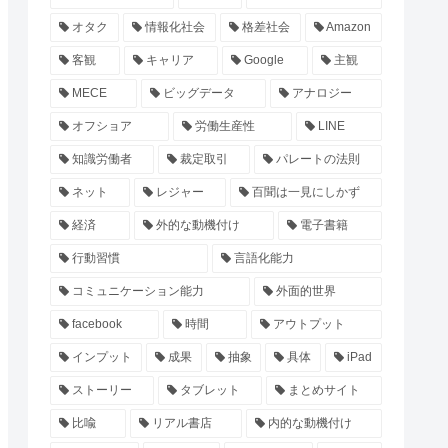
オタク
情報化社会
格差社会
Amazon
客観
キャリア
Google
主観
MECE
ビッグデータ
アナロジー
オフショア
労働生産性
LINE
知識労働者
裁定取引
パレートの法則
ネット
レジャー
百聞は一見にしかず
経済
外的な動機付け
電子書籍
行動習慣
言語化能力
コミュニケーション能力
外面的世界
facebook
時間
アウトプット
インプット
成果
抽象
具体
iPad
ストーリー
タブレット
まとめサイト
比喩
リアル書店
内的な動機付け