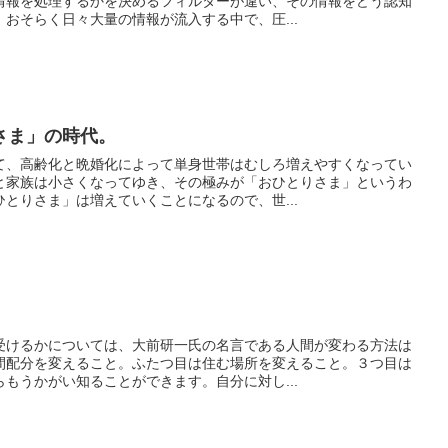
情報を処理するかを決めるフィルターが違い、その情報をどう認知
おそらく日々大量の情報が流入する中で、圧...
さま」の時代。
て、高齢化と晩婚化によって単身世帯はむしろ増えやすくなってい
と家族は小さくなってゆき、その極みが「おひとりさま」というわ
とりさま」は増えていくことになるので、世...
受けるかについては、大前研一氏の名言である人間が変わる方法は
間配分を変えること。ふたつ目は住む場所を変えること。３つ目は
もうかがい知ることができます。自分に対し...