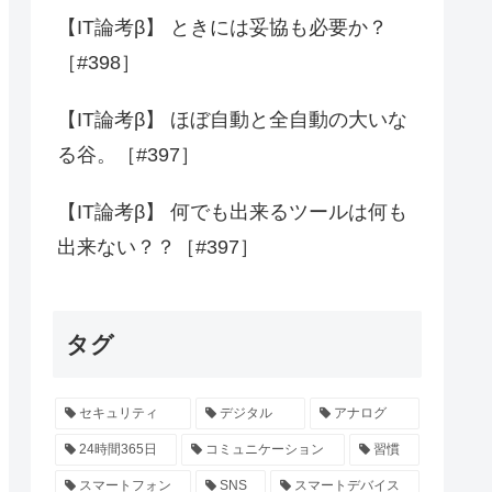
【IT論考β】 ときには妥協も必要か？
［#398］
【IT論考β】 ほぼ自動と全自動の大いな
る谷。［#397］
【IT論考β】 何でも出来るツールは何も
出来ない？？［#397］
タグ
セキュリティ
デジタル
アナログ
24時間365日
コミュニケーション
習慣
スマートフォン
SNS
スマートデバイス