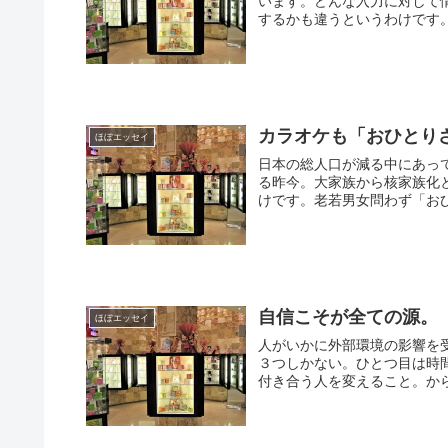
います。どんな入力に対して
するかも違うというわけです。
カラオケも「おひとり
ほぼエッセイ
日本の総人口が減る中にあっ
る昨今。大家族から核家族化
けです。老若男女問わず「おひ
自信こそが全ての源。
ほぼエッセイ
人がいかに外部環境の影響を
３つしかない。ひとつ目は時
付き合う人を変えること。から