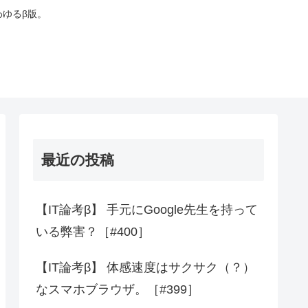
わゆるβ版。
最近の投稿
【IT論考β】 手元にGoogle先生を持って
いる弊害？［#400］
【IT論考β】 体感速度はサクサク（？）
なスマホブラウザ。［#399］