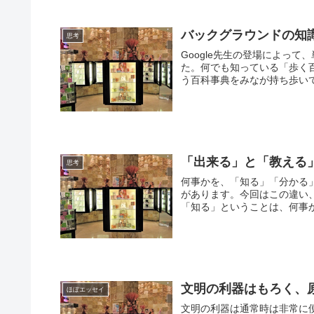
バックグラウンドの知
思考
Google先生の登場によっ
た。何でも知っている「歩く
う百科事典をみなが持ち歩いて
「出来る」と「教える
思考
何事かを、「知る」「分かる
があります。今回はこの違い
「知る」ということは、何事か
文明の利器はもろく、
ほぼエッセイ
文明の利器は通常時は非常に