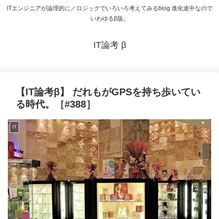
ITエンジニアが論理的に／ロジックでいろいろ考えてみるblog 進化途中なので
いわゆるβ版。
IT論考 β
【IT論考β】 だれもがGPSを持ち歩いてい
る時代。［#388］
IT