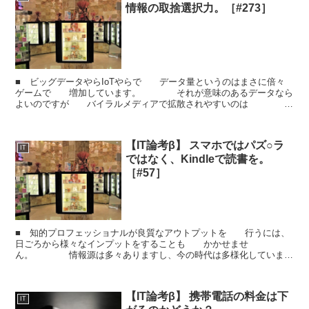
情報の取捨選択力。［#273］
■ ビッグデータやらIoTやらで データ量というのはまさに倍々
ゲームで 増加しています。 それが意味のあるデータなら
よいのですが バイラルメディアで拡散されやすいのは 感
情的には刺さるけど人生には大して 役に立たない情報...
【IT論考β】 スマホではパズ○ラ
IT
ではなく、Kindleで読書を。
［#57］
■ 知的プロフェッショナルが良質なアウトプットを 行うには、
日ごろから様々なインプットをすることも かかせませ
ん。 情報源は多々ありますし、今の時代は多様化しています
が、 書籍というのは見逃すことの出来ない媒体です。 そ
ん...
【IT論考β】 携帯電話の料金は下
IT