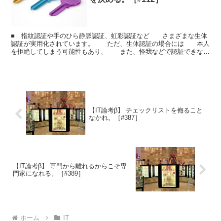
■ 指紋認証や手のひら静脈認証、虹彩認証など さまざまな生体
認証が実用化されています。 ただ、生体認証の場合には 本人
を拒絶してしまう可能性もあり、 また、怪我などで認証できない
状態も 考慮して、 パスワード認証などの別な認証手...
【IT論考β】 チェックリストを侮ること
なかれ。［#387］
【IT論考β】 専門から離れるからこそ専
門家になれる。［#389］
ホーム
IT