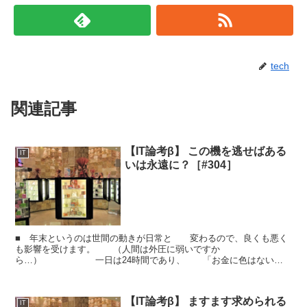
tech
関連記事
【IT論考β】 この機を逃せばある
IT
いは永遠に？［#304］
■ 年末というのは世間の動きが日常と 変わるので、良くも悪く
も影響を受けます。 （人間は外圧に弱いですか
ら…） 一日は24時間であり、 「お金に色はない」
がごとく 「時間にも色はない」はずですが なにか違う空気を
感じるの...
【IT論考β】 ますます求められる
IT