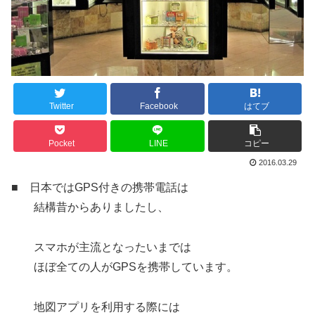
Twitter
Facebook
はてブ
Pocket
LINE
コピー
2016.03.29
■ 日本ではGPS付きの携帯電話は
結構昔からありましたし、
スマホが主流となったいまでは
ほぼ全ての人がGPSを携帯しています。
地図アプリを利用する際には