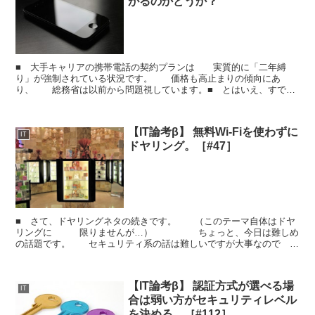
がるのかどうか？
■ 大手キャリアの携帯電話の契約プランは 実質的に「二年縛
り」が強制されている状況です。 価格も高止まりの傾向にあ
り、 総務省は以前から問題視しています。■ とはいえ、すでに
キャリアのサービスが どこも似たり寄ったりです。 キャリ...
【IT論考β】 無料Wi-Fiを使わずに
IT
ドヤリング。［#47］
■ さて、ドヤリングネタの続きです。 （このテーマ自体はドヤ
リングに 限りませんが…） ちょっと、今日は難しめ
の話題です。 セキュリティ系の話は難しいですが大事なので
ふれておきます。 スタバなどに設定されている...
【IT論考β】 認証方式が選べる場
IT
合は弱い方がセキュリティレベル
を決める。［#112］