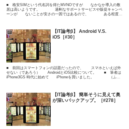
■ 格安SIMという代名詞を得たMVNOですが なかなか導入の敷
居は高いようです。 過剰なサポートサービスや販促キャンペ
ーンが ないことが安さの一因ではあるので、 ある程度、
使う側にスキルが求められます。 したがっ...
【IT論考β】 Android V.S.
IT
iOS［#30］
■ 前回はスマートフォンの話題だったので、 スマホといえば外
せない（であろう） AndroidとiOS比較について。 ■ 筆者は
iPhone3GS 時代に始めて iPhoneを買いました。 （ふら
っと入った携帯ショップで ...
【IT論考β】 簡単そうに見えて奥
IT
が深いバックアップ。［#278］