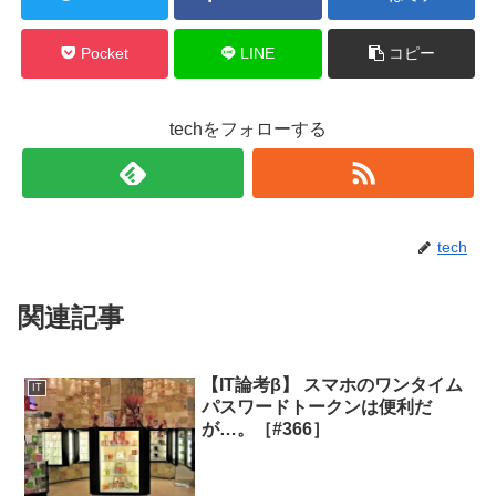
Pocket
LINE
コピー
techをフォローする
tech
関連記事
【IT論考β】 スマホのワンタイム
IT
パスワードトークンは便利だ
が…。［#366］