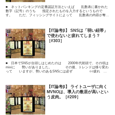
■ ネットバンキングの定番認証方法といえば 乱数表に書かれた
数字（記号）のうち 指定されたものを入力するというもので
す。 ただ、フィッシングサイトによって 乱数表の内容が奪わ
れることも増えているようで ネットバンキングは徐々にワン...
【IT論考β】 SNSは「弱い紐帯」
IT
で使わないと疲れてしまう？
［#303］
■ 日本でSNSが台頭しはじめたのは 2000年代初頭で、その頃は
mixiに 勢いがありました。 その後、トレンドは移り変わ
って いますが、勢いのあるSNSには必ず ○○疲れ
（○○＝は流行しているSNS名） と...
【IT論考β】 ライトユーザに向く
IT
MVNOは、導入の敷居が高いとい
う皮肉。［#209］