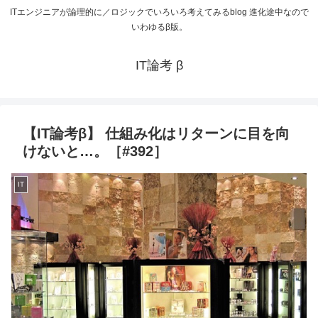
ITエンジニアが論理的に／ロジックでいろいろ考えてみるblog 進化途中なので
いわゆるβ版。
IT論考 β
【IT論考β】 仕組み化はリターンに目を向
けないと…。［#392］
IT