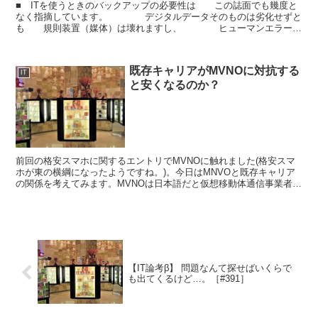
■ ITを使うときのバックアップの必要性は この誌面でも幾度と
なく指摘しています。 デジタルデータそのものは劣化せずと
も 規則装置（媒体）は壊れますし、 ヒューマンエラーで
データを消去 してしまうこともよくある話です。 ...
既存キャリアがMVNOに対抗する
IT
と安くなるのか？
前回の格安スマホに関するエントリでMVNOに触れました(格安スマ
ホが東の横綱になったようですね。)。今日はMNVOと既存キャリア
の関係を考えてみます。MVNOは日本語だと仮想移動体通信事業者と
いう難しい名前ですが、要は自前でインフラは持たず...
【IT論考β】 問題なんて探せばいくらで
も出てくるけど…。［#391］