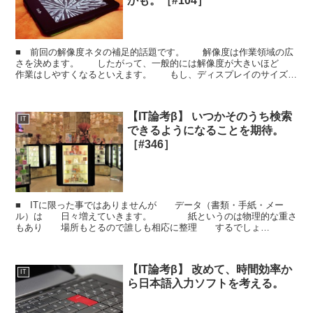
かも。［#104］
■ 前回の解像度ネタの補足的話題です。 解像度は作業領域の広
さを決めます。 したがって、一般的には解像度が大きいほど
作業はしやすくなるといえます。 もし、ディスプレイのサイズが
同じで 解像度が違う場合は、 解像度が大きい方が、...
【IT論考β】 いつかそのうち検索
IT
できるようになることを期待。
［#346］
■ ITに限った事ではありませんが データ（書類・手紙・メー
ル）は 日々増えていきます。 紙というのは物理的な重さ
もあり 場所もとるので誰しも相応に整理 するでしょ
う。 しかし、デジタルデータは目には 見えませんし、
記...
【IT論考β】 改めて、時間効率か
IT
ら日本語入力ソフトを考える。