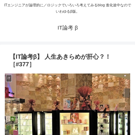
ITエンジニアが論理的に／ロジックでいろいろ考えてみるblog 進化途中なので
いわゆるβ版。
IT論考 β
【IT論考β】 人生あきらめが肝心？！
［#377］
IT