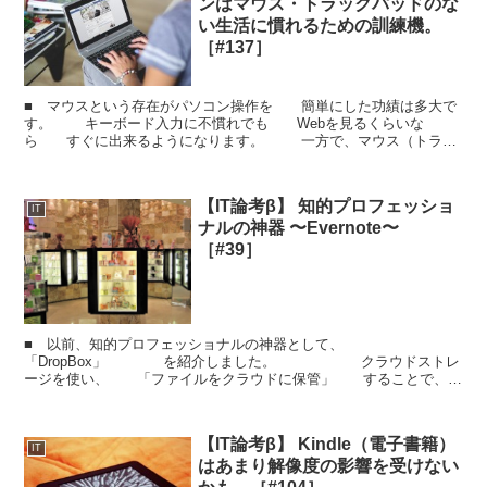
ンはマウス・トラックパッドのな
い生活に慣れるための訓練機。
［#137］
■ マウスという存在がパソコン操作を 簡単にした功績は多大で
す。 キーボード入力に不慣れでも Webを見るくらいな
ら すぐに出来るようになります。 一方で、マウス（トラッ
クパッド）に 慣れきってしまい キーボードの能力...
【IT論考β】 知的プロフェッショ
IT
ナルの神器 〜Evernote〜
［#39］
■ 以前、知的プロフェッショナルの神器として、
「DropBox」 を紹介しました。 クラウドストレ
ージを使い、 「ファイルをクラウドに保管」 することで、デ
ータ利用の利便性を上げつつ、 データ保全もしようという考え...
【IT論考β】 Kindle（電子書籍）
IT
はあまり解像度の影響を受けない