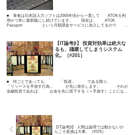
■ 筆者は日本語入力ソフトは2005年頃から一貫して ATOKを利
用かつ常に最新版にし続けています。 現在は、 ATOK
Passport という月額課金サービスに加入してるので 毎
年パッケージ版を買うよりも安価に使えるよう...
【IT論考β】 投資対効果は絶大な
IT
るも、躊躇してしまうシステム
化。［#201］
■ 何ごとであっても、 「投資」 である限り、
「リソースを手放す行為」 が先に発生します。 それが
金融投資であれば、 お金を先に投下する（＝手放す）ことになり
ますし、 自己投資であれば幾何かのお金とともに時間を...
【IT論考β】 人間は論理では動かないか
らこそ直感は大事。［#376］