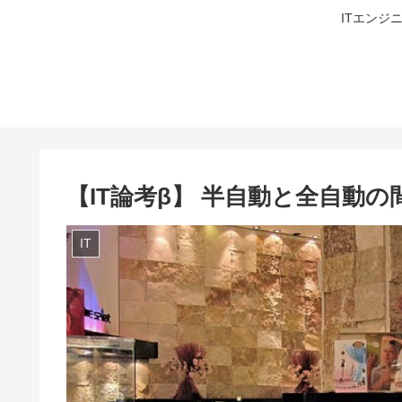
ITエンジ
【IT論考β】 半自動と全自動の
IT