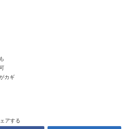
も
可
がカギ
ェアする