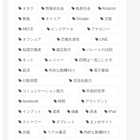
オタク
情報化社会
格差社会
Amazon
客観
キャリア
Google
主観
MECE
ビッグデータ
アナロジー
オフショア
労働生産性
LINE
知識労働者
裁定取引
パレートの法則
ネット
レジャー
百聞は一見にしかず
経済
外的な動機付け
電子書籍
行動習慣
言語化能力
コミュニケーション能力
外面的世界
facebook
時間
アウトプット
インプット
成果
抽象
具体
iPad
ストーリー
タブレット
まとめサイト
比喩
リアル書店
内的な動機付け