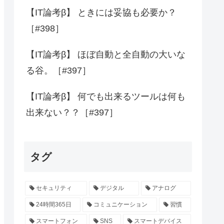
【IT論考β】 ときには妥協も必要か？
［#398］
【IT論考β】 ほぼ自動と全自動の大いな
る谷。［#397］
【IT論考β】 何でも出来るツールは何も
出来ない？？［#397］
タグ
セキュリティ
デジタル
アナログ
24時間365日
コミュニケーション
習慣
スマートフォン
SNS
スマートデバイス