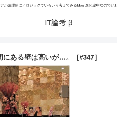
ニアが論理的に／ロジックでいろいろ考えてみるblog 進化途中なのでい
IT論考 β
間にある壁は高いが…。［#347］