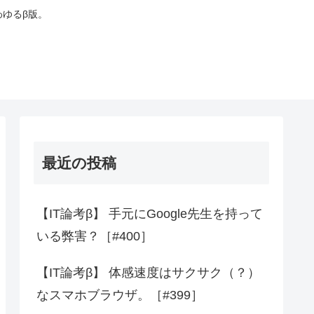
わゆるβ版。
最近の投稿
【IT論考β】 手元にGoogle先生を持って
いる弊害？［#400］
【IT論考β】 体感速度はサクサク（？）
なスマホブラウザ。［#399］