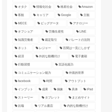
オタク
情報化社会
格差社会
Amazon
客観
キャリア
Google
主観
MECE
ビッグデータ
アナロジー
オフショア
労働生産性
LINE
知識労働者
裁定取引
パレートの法則
ネット
レジャー
百聞は一見にしかず
経済
外的な動機付け
電子書籍
行動習慣
言語化能力
コミュニケーション能力
外面的世界
facebook
時間
アウトプット
インプット
成果
抽象
具体
iPad
ストーリー
タブレット
まとめサイト
比喩
リアル書店
内的な動機付け