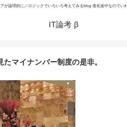
ニアが論理的に／ロジックでいろいろ考えてみるblog 進化途中なのでい
IT論考 β
から見たマイナンバー制度の是非。