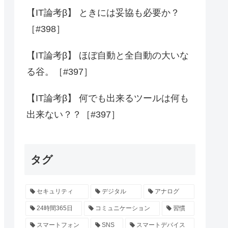
【IT論考β】 ときには妥協も必要か？
［#398］
【IT論考β】 ほぼ自動と全自動の大いな
る谷。［#397］
【IT論考β】 何でも出来るツールは何も
出来ない？？［#397］
タグ
セキュリティ
デジタル
アナログ
24時間365日
コミュニケーション
習慣
スマートフォン
SNS
スマートデバイス