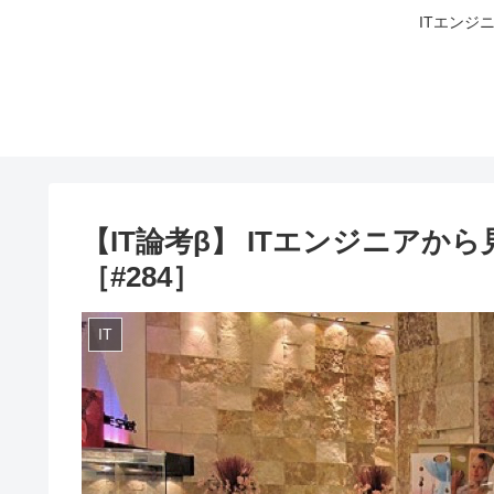
ITエンジ
【IT論考β】 ITエンジニア
［#284］
IT