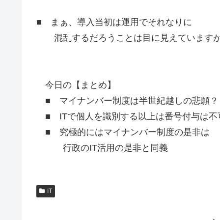
■ まぁ、導入当初は運用でそれなりに
混乱するだろうことは目に見えていますが
今日の【まとめ】
■ マイナンバー制度は半世紀越しの悲願？
■ ITで個人を識別する以上は番号付与は不
■ 究極的にはマイナンバー制度の是非は
行政のIT活用の是非と同義
IT