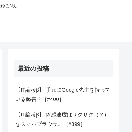
わゆるβ版。
最近の投稿
【IT論考β】 手元にGoogle先生を持って
いる弊害？［#400］
【IT論考β】 体感速度はサクサク（？）
なスマホブラウザ。［#399］