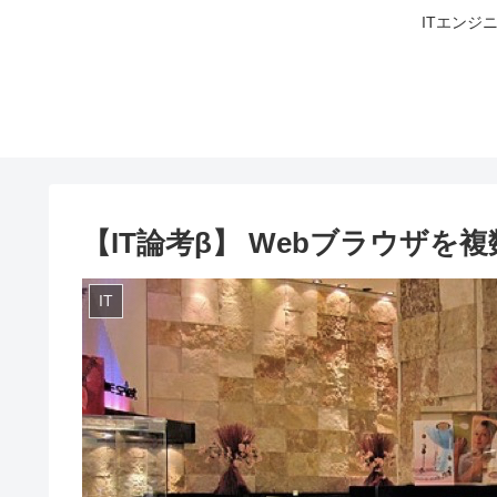
ITエンジ
【IT論考β】 Webブラウザを
IT