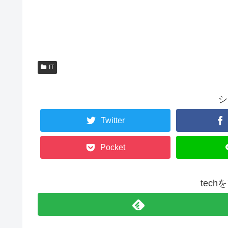
IT
シ
Twitter
Pocket
tec