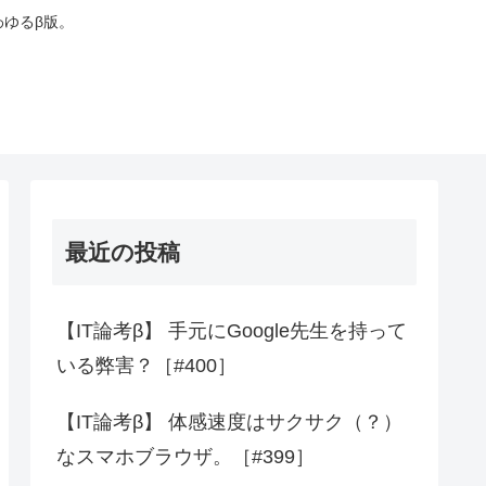
わゆるβ版。
最近の投稿
【IT論考β】 手元にGoogle先生を持って
いる弊害？［#400］
【IT論考β】 体感速度はサクサク（？）
なスマホブラウザ。［#399］