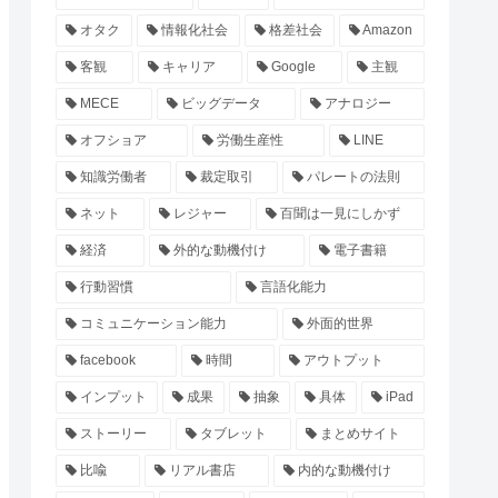
オタク
情報化社会
格差社会
Amazon
客観
キャリア
Google
主観
MECE
ビッグデータ
アナロジー
オフショア
労働生産性
LINE
知識労働者
裁定取引
パレートの法則
ネット
レジャー
百聞は一見にしかず
経済
外的な動機付け
電子書籍
行動習慣
言語化能力
コミュニケーション能力
外面的世界
facebook
時間
アウトプット
インプット
成果
抽象
具体
iPad
ストーリー
タブレット
まとめサイト
比喩
リアル書店
内的な動機付け