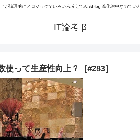
ニアが論理的に／ロジックでいろいろ考えてみるblog 進化途中なのでい
IT論考 β
複数使って生産性向上？［#283］