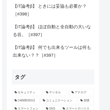
【IT論考β】 ときには妥協も必要か？
［#398］
【IT論考β】 ほぼ自動と全自動の大いな
る谷。［#397］
【IT論考β】 何でも出来るツールは何も
出来ない？？［#397］
タグ
セキュリティ
デジタル
アナログ
24時間365日
コミュニケーション
習慣
スマートフォン
SNS
スマートデバイス