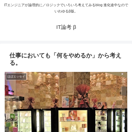
ITエンジニアが論理的に／ロジックでいろいろ考えてみるblog 進化途中なので
いわゆるβ版。
IT論考 β
仕事においても「何をやめるか」から考え
る。
ほぼエッセイ