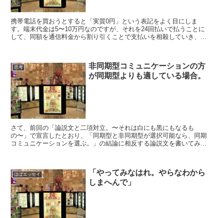
携帯電話を買おうとすると「実質0円」という表記をよく目にしま
す。端末代金は5〜10万円なのですが、それを24回払いで払うことに
して、同額を通信料金から割り引くことで支払いを相殺していき、2
年間トータルで考えると0円というもでるです。まぁ、2...
非同期型コミュニケーションの方
思考
が同期型よりも適している場合。
さて、前回の「論説文と二項対立。〜それは白にも黒にもなるも
の〜」で宣言したとおり、「同期型と非同期型が選択可能なら、同期
コミュニケーションを選ぶ。」の結論に相反する論説文を書いてみま
す。 元々は同期型と非同期型のコミュニケーションなら同期型...
「やってみなはれ。やらなわから
ほぼエッセイ
しまへんで」