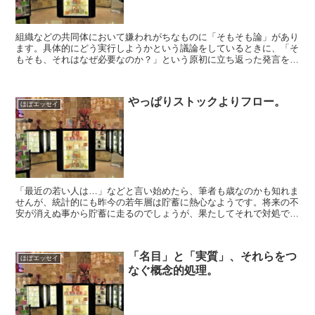
組織などの共同体において嫌われがちなものに「そもそも論」があり
ます。具体的にどう実行しようかという議論をしているときに、「そ
もそも、それはなぜ必要なのか？」という原初に立ち返った発言をす
ると基本的に嫌われます。ちゃぶ台返しもいいとろこなので...
やっぱりストックよりフロー。
ほぼエッセイ
「最近の若い人は…」などと言い始めたら、筆者も歳なのかも知れま
せんが、統計的にも昨今の若年層は貯蓄に熱心なようです。将来の不
安が消えぬ事から貯蓄に走るのでしょうが、果たしてそれで対処でき
るかは微妙なところです。 現代日本はなんだかんだ言って...
「名目」と「実質」、それらをつ
ほぼエッセイ
なぐ概念的処理。