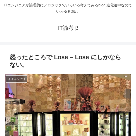
ITエンジニアが論理的に／ロジックでいろいろ考えてみるblog 進化途中なので
いわゆるβ版。
IT論考 β
怒ったところで Lose – Lose にしかなら
ない。
ほぼエッセイ