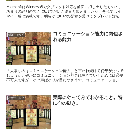
MicrosoftはWindows8でタブレット対応を前面に押し出したものの、
あまりの評判の悪さに8.1でだいぶ改良を加えましたが、それでもイ
マイチ感は満載です。明らかにiPadの影響を受けてタブレット対応を
しているのですが、デスクトップユ...
コミュニケーション能力に内包さ
ほぼエッセイ
れる能力
「大事なのはコミュニケーション能力」と言われ続けて何年がたつで
しょうか。確かにコミュニケーション能力は生きていくためには必要
不可欠ですが、かけ声ばかりが目につきます。コミュニケーション能
力とは何を指すのか定義が曖昧で、具体的になにが出来れば...
実際にやってみてわかること。特
ほぼエッセイ
に心の動き。