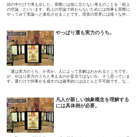
頭の中だけで考え出した、実際には役に立たない考えのことを「机上
の空論」といいます。机上の空論で終わらないためには何事も実際に
やってみて実論へと進化させることです。現実の世界には様々な外部
要因が存在しているので、実際に行ってみると想定外のこと...
やっぱり運も実力のうち。
ほぼエッセイ
「運は実力のうち」か否か。人によって見解はわかれるところです。
が、やはり実力のうちと考えるのが妥当ではないか、そう思っていま
す。運だけで何事かを成すのは確率的にはほとんど不可能です。なぜ
なら、人は毎分毎秒、判断を下しながら生きていて、その判...
凡人が新しい抽象概念を理解する
ほぼエッセイ
には具体例が必要。