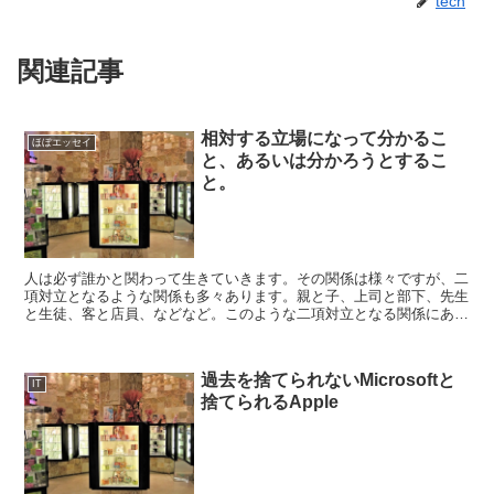
tech
関連記事
相対する立場になって分かるこ
ほぼエッセイ
と、あるいは分かろうとするこ
と。
人は必ず誰かと関わって生きていきます。その関係は様々ですが、二
項対立となるような関係も多々あります。親と子、上司と部下、先生
と生徒、客と店員、などなど。このような二項対立となる関係にある
とき、往々にして相手の立場から物事を見るというのは難し...
過去を捨てられないMicrosoftと
IT
捨てられるApple