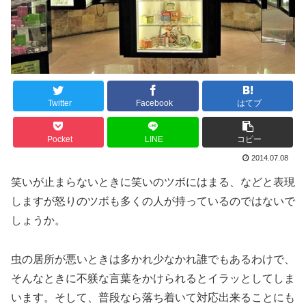
Twitter
Facebook
はてブ
Pocket
LINE
コピー
2014.07.08
笑いが止まらないときに笑いのツボにはまる、などと表現
しますが怒りのツボも多くの人が持っているのではないで
しょうか。
虫の居所が悪いときは多かれ少なかれ誰でもあるわけで、
そんなときに不躾な言葉をかけられるとイラッとしてしま
います。そして、普段なら落ち着いて対応出来ることにも