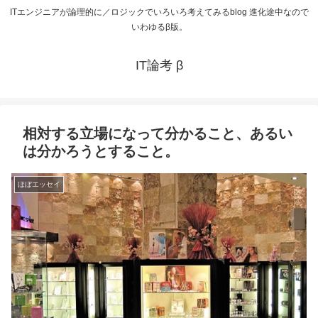
ITエンジニアが論理的に／ロジックでいろいろ考えてみるblog 進化途中なので
いわゆるβ版。
IT論考 β
相対する立場になって分かること、あるい
は分かろうとすること。
ほぼエッセイ