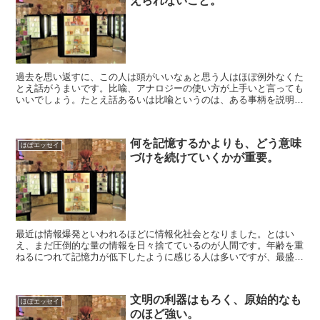
えられないこと。
過去を思い返すに、この人は頭がいいなぁと思う人はほぼ例外なくた
とえ話がうまいです。比喩、アナロジーの使い方が上手いと言っても
いいでしょう。たとえ話あるいは比喩というのは、ある事柄を説明し
たいときによく似た特色を見た別の事柄を使って説明するこ...
何を記憶するかよりも、どう意味
ほぼエッセイ
づけを続けていくかが重要。
最近は情報爆発といわれるほどに情報化社会となりました。とはい
え、まだ圧倒的な量の情報を日々捨てているのが人間です。年齢を重
ねるにつれて記憶力が低下したように感じる人は多いですが、最盛期
の記憶力を保持していた頃でも日々大量の情報を忘却していた...
文明の利器はもろく、原始的なも
ほぼエッセイ
のほど強い。