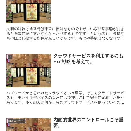
文明の利器は通常時は非常に便利なものですが、いざ非常事態がおき
ると途端に役に立たなくなったりするものです。というのも、高度な
ものほど前提する条件が厳しいからです。もはや手放せなくなりつつ
あるスマートフォンもバッテリーが切れればただの文鎮です...
クラウドサービスを利用するにも
IT
Exit戦略を考えて。
バズワードかと思われたクラウドという単語、そしてクラウドサービ
スも、モバイルデバイスの普及にも後押しされて完全に定着した感が
あります。多くの人が何かしらのクラウドサービスを使っているので
はないでしょうか。クラウドサービスはまだまだ群雄割拠し...
内面的世界のコントロールこそ重
ほぼエッセイ
要。