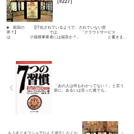
［#227］
■ 前回の 【IT化されているようで、されていない世
界？】 では、 「クラウドサービス
は 小規模事業者には福音か？」 と書きまし
たが、もう少し掘り下げてみます。■ 「クラウド」という単語は非
常に ...
「あの人は何もわかってない！」と言う
前に。あるいは言った後でも。
もうすぐオフショアなんて成立しなくな