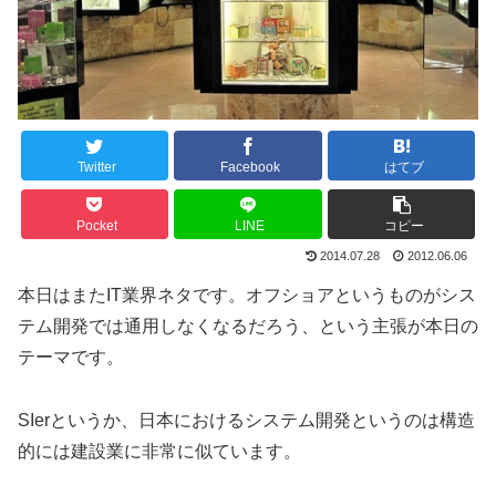
Twitter
Facebook
はてブ
Pocket
LINE
コピー
2014.07.28
2012.06.06
本日はまたIT業界ネタです。オフショアというものがシス
テム開発では通用しなくなるだろう、という主張が本日の
テーマです。
SIerというか、日本におけるシステム開発というのは構造
的には建設業に非常に似ています。