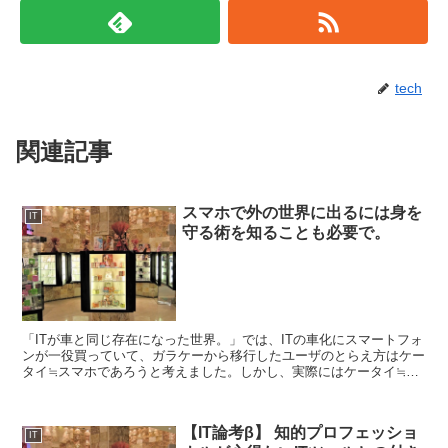
tech
関連記事
スマホで外の世界に出るには身を
IT
守る術を知ることも必要で。
「ITが車と同じ存在になった世界。」では、ITの車化にスマートフォ
ンが一役買っていて、ガラケーから移行したユーザのとらえ方はケー
タイ≒スマホであろうと考えました。しかし、実際にはケータイ≒ス
マホどころか、ケータイ≠スマホ(≒パソコン)なので...
【IT論考β】 知的プロフェッショ
IT