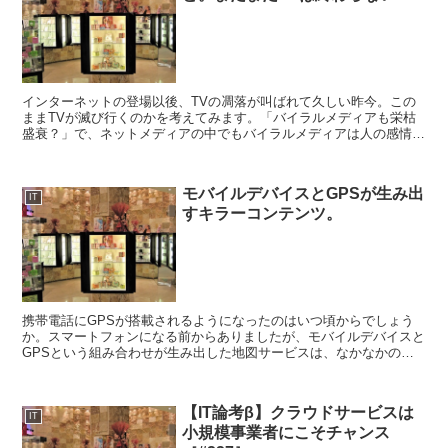
インターネットの登場以後、TVの凋落が叫ばれて久しい昨今。この
ままTVが滅び行くのかを考えてみます。「バイラルメディアも栄枯
盛衰？」で、ネットメディアの中でもバイラルメディアは人の感情に
訴えかけるネタが多いと書きました。これを即物的と捉える...
モバイルデバイスとGPSが生み出
IT
すキラーコンテンツ。
携帯電話にGPSが搭載されるようになったのはいつ頃からでしょう
か。スマートフォンになる前からありましたが、モバイルデバイスと
GPSという組み合わせが生み出した地図サービスは、なかなかのキ
ラーコンテンツでしょう。お店やイベント会場の周辺地図の...
【IT論考β】クラウドサービスは
IT
小規模事業者にこそチャンス