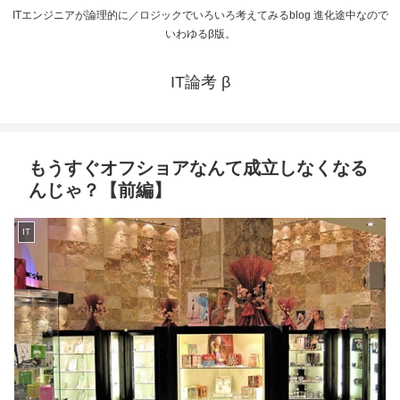
ITエンジニアが論理的に／ロジックでいろいろ考えてみるblog 進化途中なので
いわゆるβ版。
IT論考 β
もうすぐオフショアなんて成立しなくなる
んじゃ？【前編】
IT