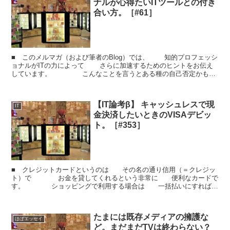
ナルが心得たいITツールとの付き
合い方。［#61］
■ このメルマガ（および筆者のBlog）では、 知的プロフェッシ
ョナルがITの力によって さらに加速するためのヒントをお伝え
しています。 こんなことを言うとある種の自己否定かもし
れませんが あくまで、 よ...
【IT論考β】 キャッシュレスで現
IT
金決済したいときのVISAデビッ
ト。［#353］
■ クレジットカードというのは その名の通り信用（＝クレジッ
ト）で お金を貸してくれるという非常に 便利なカードで
す。 ショッピングで利用する場合は 一括払いにすれば手
数料もかからず 金利ゼロで約一ヶ月間お金が 借...
たまには既存メディアの擁護な
ほぼエッセイ
ど。まだまだTVは終わらない？