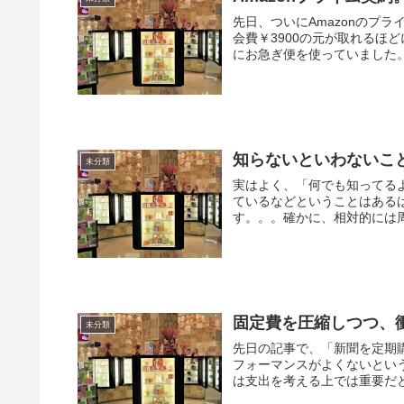
先日、ついにAmazonのプ
会費￥3900の元が取れるほ
にお急ぎ便を使っていました。
知らないといわないこ
未分類
実はよく、「何でも知ってる
ているなどということはある
す。。。確かに、相対的には周
固定費を圧縮しつつ、
未分類
先日の記事で、「新聞を定期
フォーマンスがよくないとい
は支出を考える上では重要だと