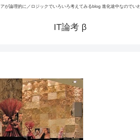
ニアが論理的に／ロジックでいろいろ考えてみるblog 進化途中なのでい
IT論考 β