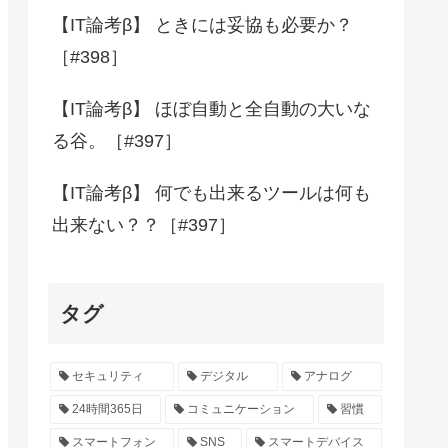
【IT論考β】 ときには妥協も必要か？
［#398］
【IT論考β】 ほぼ自動と全自動の大いな
る谷。［#397］
【IT論考β】 何でも出来るツールは何も
出来ない？？［#397］
タグ
セキュリティ
デジタル
アナログ
24時間365日
コミュニケーション
習慣
スマートフォン
SNS
スマートデバイス