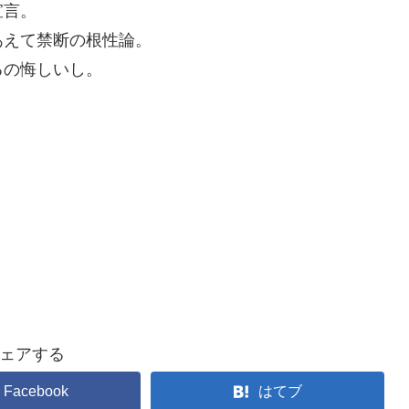
宣言。
あえて禁断の根性論。
るの悔しいし。
。
ェアする
Facebook
はてブ