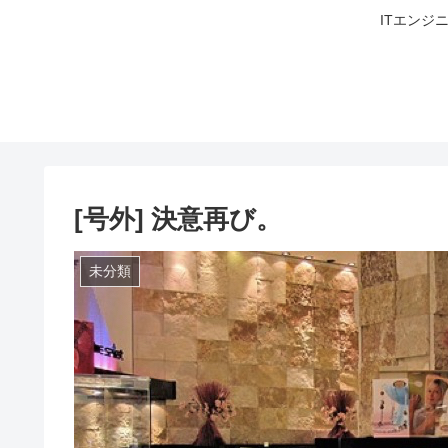
ITエンジ
[号外] 決意再び。
未分類