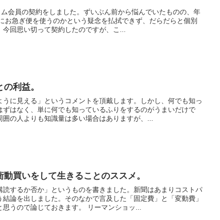
ライム会員の契約をしました。ずいぶん前から悩んでいたものの、年
どにお急ぎ便を使うのかという疑念を払拭できず、だらだらと個別
今回思い切って契約したのですが、こ...
との利益。
ように見える」というコメントを頂戴します。しかし、何でも知っ
はずはなく、単に何でも知っているふりをするのがうまいだけで
囲の人よりも知識量は多い場合はありますが、...
衝動買いをして生きることのススメ。
購読するか否か」というものを書きました。新聞はあまりコストパ
う結論を出しました。そのなかで言及した「固定費」と「変動費」
思うので論じておきます。 リーマンショッ...