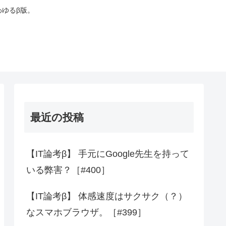
わゆるβ版。
最近の投稿
【IT論考β】 手元にGoogle先生を持って
いる弊害？［#400］
【IT論考β】 体感速度はサクサク（？）
なスマホブラウザ。［#399］