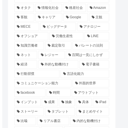
オタク
情報化社会
格差社会
Amazon
客観
キャリア
Google
主観
MECE
ビッグデータ
アナロジー
オフショア
労働生産性
LINE
知識労働者
裁定取引
パレートの法則
ネット
レジャー
百聞は一見にしかず
経済
外的な動機付け
電子書籍
行動習慣
言語化能力
コミュニケーション能力
外面的世界
facebook
時間
アウトプット
インプット
成果
抽象
具体
iPad
ストーリー
タブレット
まとめサイト
比喩
リアル書店
内的な動機付け