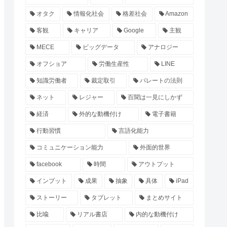
オタク
情報化社会
格差社会
Amazon
客観
キャリア
Google
主観
MECE
ビッグデータ
アナロジー
オフショア
労働生産性
LINE
知識労働者
裁定取引
パレートの法則
ネット
レジャー
百聞は一見にしかず
経済
外的な動機付け
電子書籍
行動習慣
言語化能力
コミュニケーション能力
外面的世界
facebook
時間
アウトプット
インプット
成果
抽象
具体
iPad
ストーリー
タブレット
まとめサイト
比喩
リアル書店
内的な動機付け