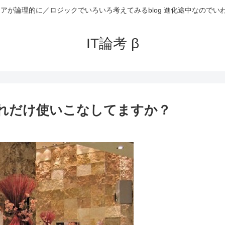
ニアが論理的に／ロジックでいろいろ考えてみるblog 進化途中なのでい
IT論考 β
どれだけ使いこなしてますか？