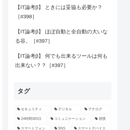
【IT論考β】 ときには妥協も必要か？
［#398］
【IT論考β】 ほぼ自動と全自動の大いな
る谷。［#397］
【IT論考β】 何でも出来るツールは何も
出来ない？？［#397］
タグ
セキュリティ
デジタル
アナログ
24時間365日
コミュニケーション
習慣
スマートフォン
SNS
スマートデバイス