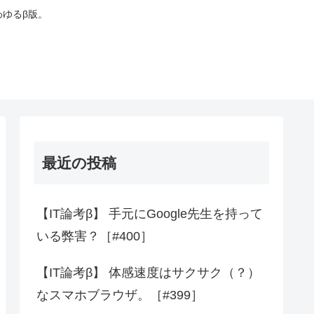
わゆるβ版。
最近の投稿
【IT論考β】 手元にGoogle先生を持って
いる弊害？［#400］
【IT論考β】 体感速度はサクサク（？）
なスマホブラウザ。［#399］