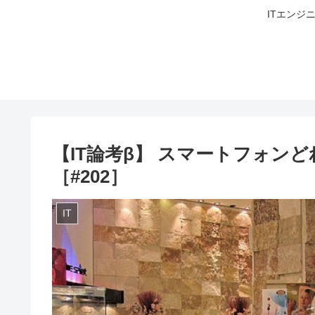
ITエンジ
【IT論考β】 スマートフォン
［#202］
IT