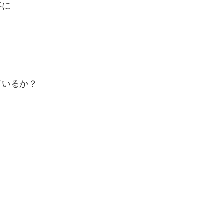
事に
いるか？
。