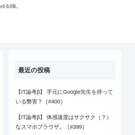
わゆるβ版。
最近の投稿
【IT論考β】 手元にGoogle先生を持って
いる弊害？［#400］
【IT論考β】 体感速度はサクサク（？）
なスマホブラウザ。［#399］