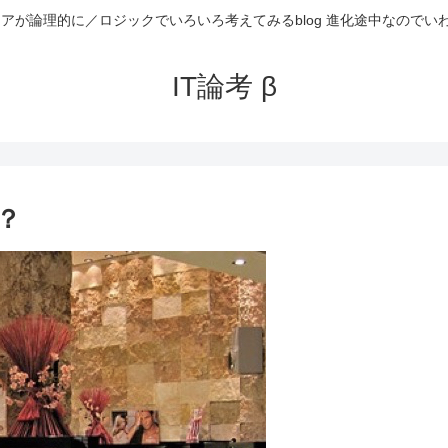
ニアが論理的に／ロジックでいろいろ考えてみるblog 進化途中なのでい
IT論考 β
？