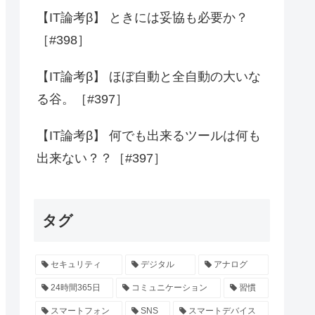
【IT論考β】 ときには妥協も必要か？
［#398］
【IT論考β】 ほぼ自動と全自動の大いな
る谷。［#397］
【IT論考β】 何でも出来るツールは何も
出来ない？？［#397］
タグ
セキュリティ
デジタル
アナログ
24時間365日
コミュニケーション
習慣
スマートフォン
SNS
スマートデバイス