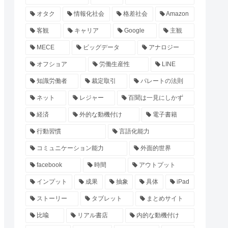
オタク
情報化社会
格差社会
Amazon
客観
キャリア
Google
主観
MECE
ビッグデータ
アナロジー
オフショア
労働生産性
LINE
知識労働者
裁定取引
パレートの法則
ネット
レジャー
百聞は一見にしかず
経済
外的な動機付け
電子書籍
行動習慣
言語化能力
コミュニケーション能力
外面的世界
facebook
時間
アウトプット
インプット
成果
抽象
具体
iPad
ストーリー
タブレット
まとめサイト
比喩
リアル書店
内的な動機付け