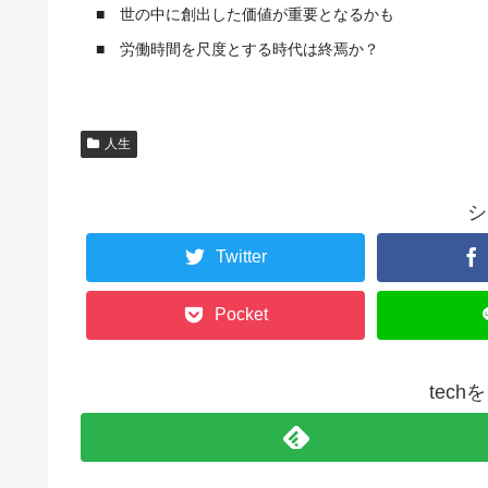
■ 世の中に創出した価値が重要となるかも
■ 労働時間を尺度とする時代は終焉か？
人生
シ
Twitter
Pocket
tec