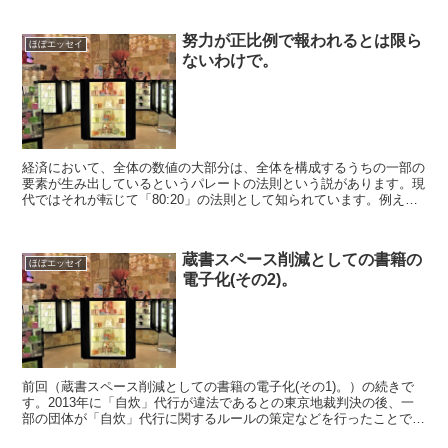
努力が正比例で報われるとは限ら
ほぼエッセイ
ないわけで。
経済において、全体の数値の大部分は、全体を構成するうちの一部の
要素が生み出しているというパレートの法則という説があります。現
代ではそれが転じて「80:20」の法則として知られています。例え
ば、商品の売上の8割は、全商品銘柄のうちの2割で生み...
蔵書スペース削減としての書籍の
ほぼエッセイ
電子化(その2)。
前回（蔵書スペース削減としての書籍の電子化(その1)。）の続きで
す。2013年に「自炊」代行が違法であるとの東京地裁判決の後、一
部の団体が「自炊」代行に関するルールの策定などを行ったことで、
条件付きで「自炊」代行が行われているのが2014年...