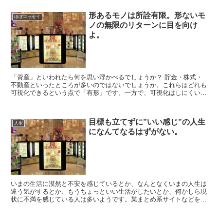
形あるモノは所詮有限。形ないモ
ほぼエッセイ
ノの無限のリターンに目を向け
よ。
「資産」といわれたら何を思い浮かべるでしょうか？ 貯金・株式・
不動産といったところが多いのではないでしょうか。これらはどれも
可視化できるという点で「有形」です。一方で、可視化はしにくいも
のの「価値」があるものとして、知識・信用・人脈といった...
目標も立てずに”いい感じ”の人生
人生
になんてなるはずがない。
いまの生活に漠然と不安を感じているとか、なんとなくいまの人生は
違う気がするとか、もうちょっといい生活がしたいとか、何かしら現
状に不満を感じている人は多いようです。某まとめ系サイトなどを見
れば顕著で、あきらかに現状に納得出来ていない人々をつぶ...