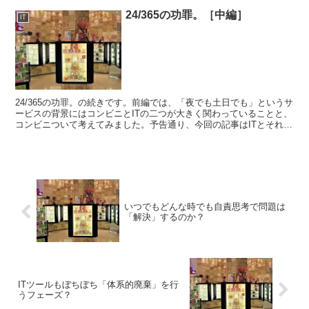
24/365の功罪。［中編］
IT
24/365の功罪。の続きです。前編では、「夜でも土日でも」というサ
ービスの背景にはコンビニとITの二つが大きく関わっていることと、
コンビニついて考えてみました。予告通り、今回の記事はITとそれに
関わるSEの苦悩をお伝えします。「24時間戦...
いつでもどんな時でも自責思考で問題は
「解決」するのか？
ITツールもぼちぼち「体系的廃棄」を行
うフェーズ？