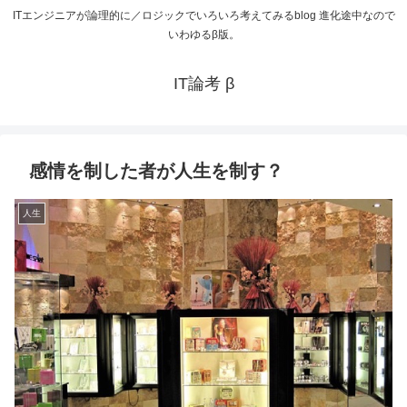
ITエンジニアが論理的に／ロジックでいろいろ考えてみるblog 進化途中なので
いわゆるβ版。
IT論考 β
感情を制した者が人生を制す？
人生