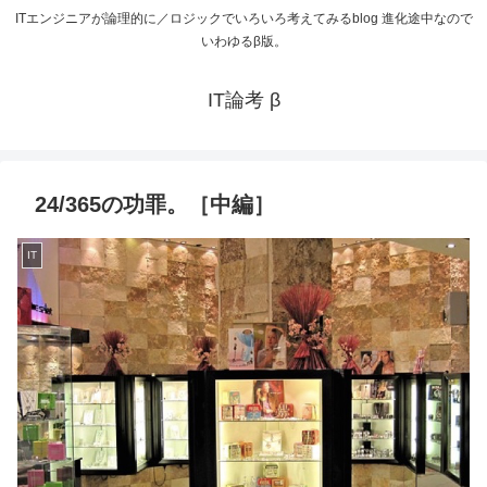
ITエンジニアが論理的に／ロジックでいろいろ考えてみるblog 進化途中なので
いわゆるβ版。
IT論考 β
24/365の功罪。［中編］
IT