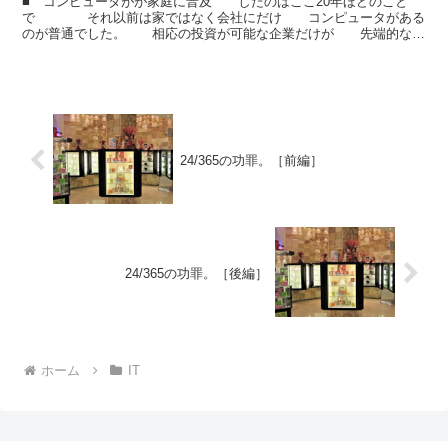
■ コンピュータがが家庭に普及 したのはここ20年ほどのこと
で それ以前は家ではなく会社にだけ コンピュータがある
のが普通でした。 相応の投資が可能な企業だけが 先端的なIT
を活用していたわけです。 それが現在では誰...
24/365の功罪。［前編］
24/365の功罪。［後編］
ホーム
IT