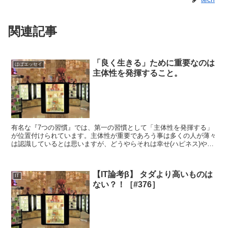
関連記事
「良く生きる」ために重要なのは
ほぼエッセイ
主体性を発揮すること。
有名な『7つの習慣』では、第一の習慣として「主体性を発揮する」
が位置付けられています。主体性が重要であろう事は多くの人が薄々
は認識しているとは思いますが、どうやらそれは幸せ(ハピネス)やセ
ルフイメージにリンクしているようです。最近読んだ、『...
【IT論考β】 タダより高いものは
IT
ない？！［#376］