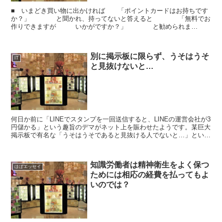
■ いまどき買い物に出かければ 「ポイントカードはお持ちです
か？」 と聞かれ、持ってないと答えると 「無料でお
作りできますが いかがですか？」 と勧められま
す。 そんなこんなで財布の中には 沢山のポイント...
別に掲示板に限らず、うそはうそ
IT
と見抜けないと…
何日か前に「LINEでスタンプを一回送信すると、LINEの運営会社が3
円儲かる」という趣旨のデマがネット上を賑わせたようです。某巨大
掲示板で有名な「うそはうそであると見抜ける人でないと…」という
言葉を思い出します。今回の場合はどう考えればう...
知識労働者は精神衛生をよく保つ
ほぼエッセイ
ためには相応の経費を払ってもよ
いのでは？