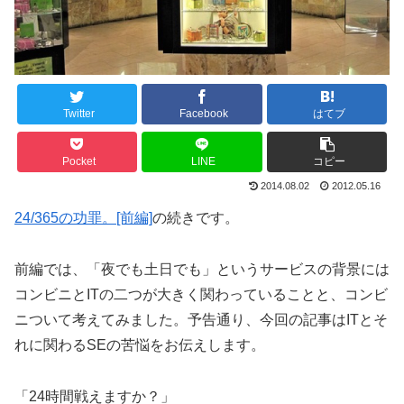
Twitter
Facebook
はてブ
Pocket
LINE
コピー
2014.08.02
2012.05.16
24/365の功罪。[前編]
の続きです。
前編では、「夜でも土日でも」というサービスの背景には
コンビニとITの二つが大きく関わっていることと、コンビ
ニついて考えてみました。予告通り、今回の記事はITとそ
れに関わるSEの苦悩をお伝えします。
「24時間戦えますか？」