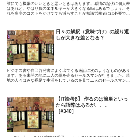
誰にでも機嫌のいいときと悪いときはあります。感情の起伏に個人差
はあれど、やはり負のエネルギーが大きくなる時はあるでしょう。そ
れを多少のコストをかけてでも減らすことが知識労働者には必要では
ないか？というお話です。人間、生きていれば悲しいことも...
日々の解釈（意味づけ）の繰り返
思考
しが大きな差となる？
ビジネス書や自己啓発書によく出てくる逸話に次のようなものがあり
ます。ある未開の地に二人の靴を売るセールスマンが行きました。現
地の人々はみな裸足で生活をしているのを見て二人のセールスマンは
こう言いました。A:「ここでは誰も靴を履いていない。靴...
【IT論考β】 作るのは簡単といっ
IT
たら語弊はあるが、、。
［#340］