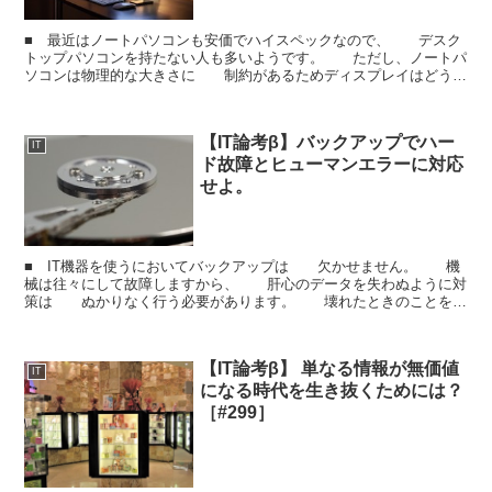
■ 最近はノートパソコンも安価でハイスペックなので、 デスク
トップパソコンを持たない人も多いようです。 ただし、ノートパ
ソコンは物理的な大きさに 制約があるためディスプレイはどうし
ても 小さくなります。 （大きすぎるノートパソコン...
【IT論考β】バックアップでハー
IT
ド故障とヒューマンエラーに対応
せよ。
■ IT機器を使うにおいてバックアップは 欠かせません。 機
械は往々にして故障しますから、 肝心のデータを失わぬように対
策は ぬかりなく行う必要があります。 壊れたときのことを考
えると、 バックアップはできる限り直前の状態に ...
【IT論考β】 単なる情報が無価値
IT
になる時代を生き抜くためには？
［#299］