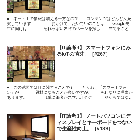
■ ネット上の情報は増える一方なので コンテンツはどんどん充
実しています。 おかげで、たいていのことは Google先
生に聞けば それっぽい内容のページを探し 当てることが
可能です。 ただ、この「それっぽい」という ...
【IT論考β】 スマートフォンにみ
IT
るIoTの萌芽。［#267］
■ この誌面ではITに関することでも とりわけ「スマートフォ
ン」が 題材になることが多いですが、 それなりに理由が
あります。 （単に筆者がスマホオタク だからではな
く、、(^_^;） ■ スマートフォンがいまや...
【IT論考β】 ノートパソコンにデ
IT
ィスプレイとキーボードをつない
で生産性向上。［#139］