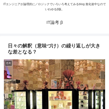
ITエンジニアが論理的に／ロジックでいろいろ考えてみるblog 進化途中なので
いわゆるβ版。
IT論考 β
日々の解釈（意味づけ）の繰り返しが大き
な差となる？
思考