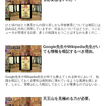
ひと頃のゆとり教育からの揺り戻しから学校教育については相応には
詰め込む方向に回帰していますが、社会人についてはどうか。コンピ
ュータが登場する以前、多くの知識をもつことはすなわち多くのこと
を暗記することを意味しました。ところが、覚えることの得...
Google先生やWikipedia先生がい
ほぼエッセイ
ても情報を暗記するべき理由。
Google先生やWikipedia先生が何でも教えてくれる昨今において、知
識を暗記しておく必要性は相対的に薄れているような風潮を感じま
す。しかし、実際はむしろ暗記しておくことが重要なのではないかと
逆説的なことを考えてみます。単語の意味や細...
天王山を見極める力が必要。
思考