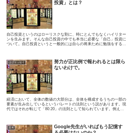
投資」とは？
自己投資というのはローリスクな割に、時にとんでもなくハイリター
ンを生みます。そんな自己投資の中でも本当に必要な「自己」投資に
ついて。自己投資というと一般的には自らの将来ために勉強をすると
か、資格を取得するといった自分の能力を高める活動をイメ...
努力が正比例で報われるとは限ら
ほぼエッセイ
ないわけで。
経済において、全体の数値の大部分は、全体を構成するうちの一部の
要素が生み出しているというパレートの法則という説があります。現
代ではそれが転じて「80:20」の法則として知られています。例え
ば、商品の売上の8割は、全商品銘柄のうちの2割で生み...
Google先生がいればもう記憶す
思考
る必要はないのか？