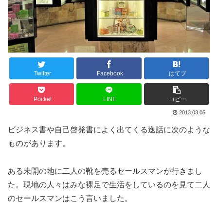
Twitter
Facebook
はてブ
Pocket
LINE
コピー
2013.03.05
ビジネス書や自己啓発書によく出てくる逸話に次のような
ものがあります。
ある未開の地に二人の靴を売るセールスマンが行きまし
た。現地の人々はみな裸足で生活をしているのを見て二人
のセールスマンはこう言いました。