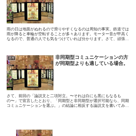
雨の日は地面がぬれるので滑りやすくなるのは周知の事実。鉄道では
雨が降ると車輪が空転することが多々あります。モーター音が甲高く
なるので、普通の人でも気をつけていれば分かります。さて、頑張っ
ているのに成果が出ない人のことを「空回りしている」など...
非同期型コミュニケーションの方
思考
が同期型よりも適している場合。
さて、前回の「論説文と二項対立。〜それは白にも黒にもなるも
の〜」で宣言したとおり、「同期型と非同期型が選択可能なら、同期
コミュニケーションを選ぶ。」の結論に相反する論説文を書いてみま
す。 元々は同期型と非同期型のコミュニケーションなら同期型...