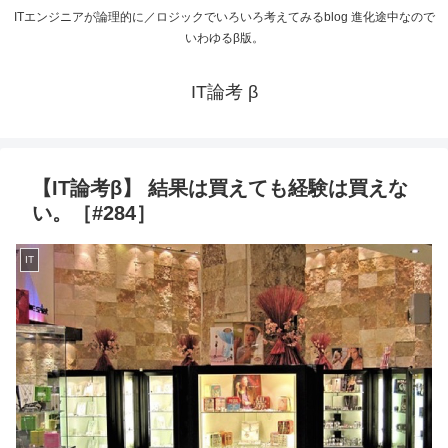
ITエンジニアが論理的に／ロジックでいろいろ考えてみるblog 進化途中なので
いわゆるβ版。
IT論考 β
【IT論考β】 結果は買えても経験は買えな
い。［#284］
IT