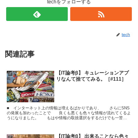
techをフォローする
tech
関連記事
【IT論考β】 キュレーションアプ
IT
リなんて捨ててみる。［#111］
■ インターネット上の情報は増えるばかりであり、 さらにSNS
の発展も加わったことで 良くも悪くも色々な情報が流れてくるよ
うになりました。 もはや情報の取捨選択をするだけでも一苦
労 ということで、 情報の取捨選択をやってくれる ...
【IT論考β】 出来ることなら色々
IT