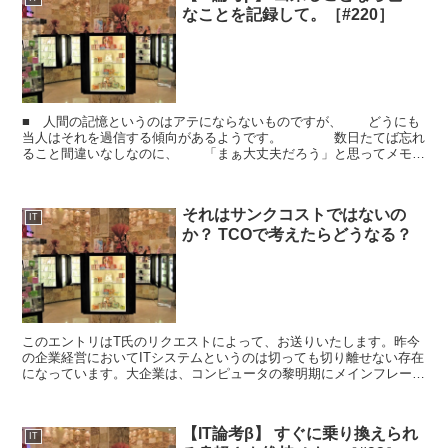
なことを記録して。［#220］
■ 人間の記憶というのはアテにならないものですが、 どうにも
当人はそれを過信する傾向があるようです。 数日たてば忘れ
ること間違いなしなのに、 「まぁ大丈夫だろう」と思ってメモを
せず、 数日どころか翌日にはきれいさっぱり 忘...
それはサンクコストではないの
IT
か？ TCOで考えたらどうなる？
このエントリはT氏のリクエストによって、お送りいたします。昨今
の企業経営においてITシステムというのは切っても切り離せない存在
になっています。大企業は、コンピュータの黎明期にメインフレーム
とよばれる汎用コンピュータを導入した所も多数あり、数...
【IT論考β】 すぐに乗り換えられ
IT