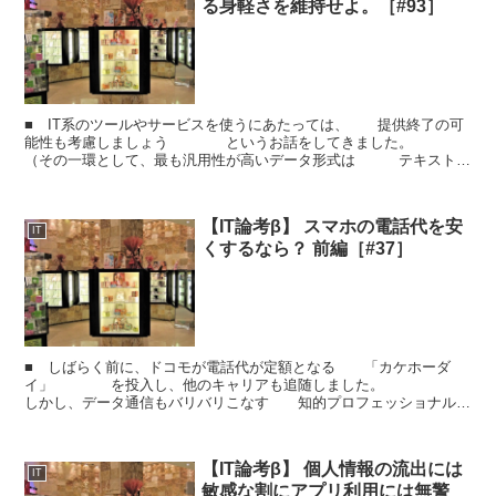
る身軽さを維持せよ。［#93］
■ IT系のツールやサービスを使うにあたっては、 提供終了の可
能性も考慮しましょう というお話をしてきました。
（その一環として、最も汎用性が高いデータ形式は テキスト形
式であることを説明しました。） ただ、...
【IT論考β】 スマホの電話代を安
IT
くするなら？ 前編［#37］
■ しばらく前に、ドコモが電話代が定額となる 「カケホーダ
イ」 を投入し、他のキャリアも追随しました。
しかし、データ通信もバリバリこなす 知的プロフェッショナルに
とっては、 このプランは実質値上げに相当します。 ...
【IT論考β】 個人情報の流出には
IT
敏感な割にアプリ利用には無警