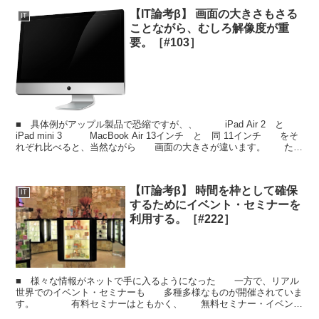
【IT論考β】 画面の大きさもさる
IT
ことながら、むしろ解像度が重
要。［#103］
■ 具体例がアップル製品で恐縮ですが、、 iPad Air 2 と
iPad mini 3 MacBook Air 13インチ と 同 11インチ をそ
れぞれ比べると、当然ながら 画面の大きさが違います。 た
だ、 片方は画面...
【IT論考β】 時間を枠として確保
IT
するためにイベント・セミナーを
利用する。［#222］
■ 様々な情報がネットで手に入るようになった 一方で、リアル
世界でのイベント・セミナーも 多種多様なものが開催されていま
す。 有料セミナーはともかく、 無料セミナー・イベント
で提供される情報は 希少性があるかは微妙です。 ...