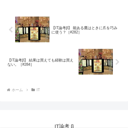
【IT論考β】 能ある鷹はときに爪を巧み
に使う？［#282］
【IT論考β】 結果は買えても経験は買え
ない。［#284］
ホーム
IT
IT論考 β