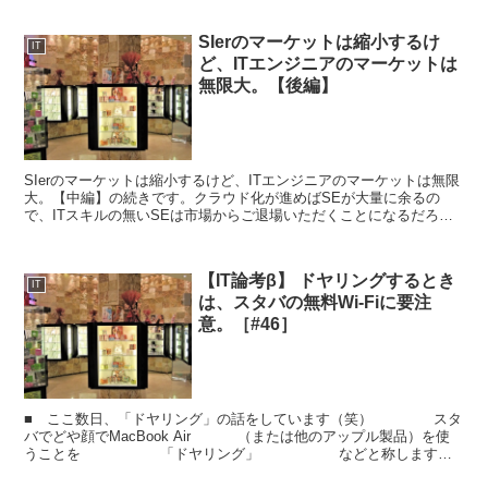
SIerのマーケットは縮小するけ
IT
ど、ITエンジニアのマーケットは
無限大。【後編】
SIerのマーケットは縮小するけど、ITエンジニアのマーケットは無限
大。【中編】の続きです。クラウド化が進めばSEが大量に余るの
で、ITスキルの無いSEは市場からご退場いただくことになるだろ
う、というのが昨日の主張でした。では、ITスキルを...
【IT論考β】 ドヤリングするとき
IT
は、スタバの無料Wi-Fiに要注
意。［#46］
■ ここ数日、「ドヤリング」の話をしています（笑） スタ
バでどや顔でMacBook Air （または他のアップル製品）を使
うことを 「ドヤリング」 などと称します。
※なお「ドヤリング」には...