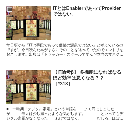
ITとはEnablerであってProvider
IT
ではない。
常日頃から「ITは手段であって価値の源泉ではない」と考えているの
ですが、今日読んだ本がまさにそのことを述べていたのでエントリを
起こします。出典は「ドラッカー・スクールで学んだ本当のマネジメ
ント」のChapter 7です。冒頭にCaseがあり...
【IT論考β】 多機能になればなる
IT
ほど効率は悪くなる？？
［#318］
■ 一時期「デジタル家電」という単語を よく耳にしました
が、 最近は少し減ったような気がします。 といってもデ
ジタル家電がなくなった わけではなく、 むしろ、ほぼ全
ての家電がデジタル家電に なったといってもよいでしょう。...