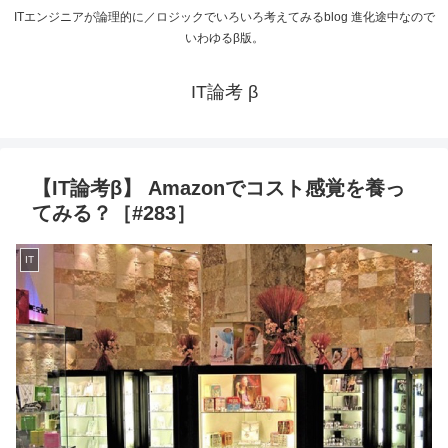
ITエンジニアが論理的に／ロジックでいろいろ考えてみるblog 進化途中なので
いわゆるβ版。
IT論考 β
【IT論考β】 Amazonでコスト感覚を養っ
てみる？［#283］
IT