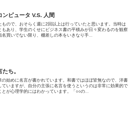
ピュータ V.S. 人間
たもので、おそらく週に2回以上は行っていたと思います。当時は
ともあり、学生のくせにビジネス書の平積みが日々変わるのを観察
名買いでない限り、棚差しの本をいきなり手...
言たち。
章の始めに名言が書かれています。和書ではほぼ皆無なので、洋書
していますが、自分の主張に名言を使うというのは非常に効果的で
とが心理学的にはわかっています。「○○の...