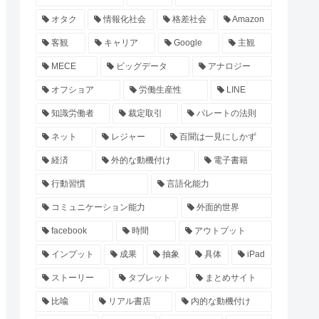
オタク
情報化社会
格差社会
Amazon
客観
キャリア
Google
主観
MECE
ビッグデータ
アナロジー
オフショア
労働生産性
LINE
知識労働者
裁定取引
パレートの法則
ネット
レジャー
百聞は一見にしかず
経済
外的な動機付け
電子書籍
行動習慣
言語化能力
コミュニケーション能力
外面的世界
facebook
時間
アウトプット
インプット
成果
抽象
具体
iPad
ストーリー
タブレット
まとめサイト
比喩
リアル書店
内的な動機付け