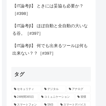
【IT論考β】 ときには妥協も必要か？
［#398］
【IT論考β】 ほぼ自動と全自動の大いな
る谷。［#397］
【IT論考β】 何でも出来るツールは何も
出来ない？？［#397］
タグ
セキュリティ
デジタル
アナログ
24時間365日
コミュニケーション
習慣
スマートフォン
SNS
スマートデバイス