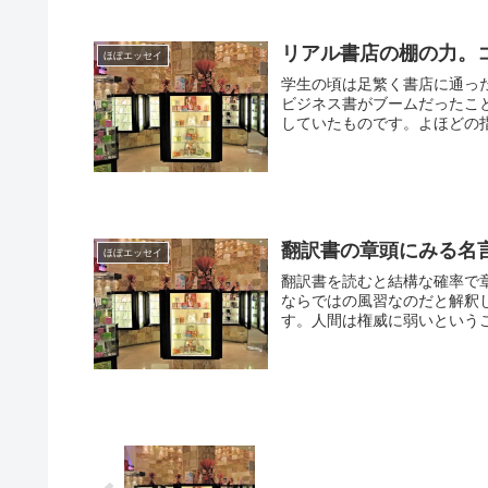
リアル書店の棚の力。コン
ほぼエッセイ
学生の頃は足繁く書店に通っ
ビジネス書がブームだったこ
していたものです。よほどの指
翻訳書の章頭にみる名
ほぼエッセイ
翻訳書を読むと結構な確率で
ならではの風習なのだと解釈
す。人間は権威に弱いというこ