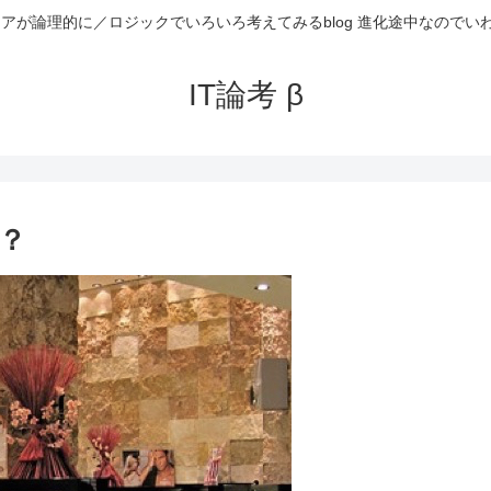
ニアが論理的に／ロジックでいろいろ考えてみるblog 進化途中なのでい
IT論考 β
？