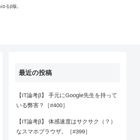
わゆるβ版。
最近の投稿
【IT論考β】 手元にGoogle先生を持って
いる弊害？［#400］
【IT論考β】 体感速度はサクサク（？）
なスマホブラウザ。［#399］