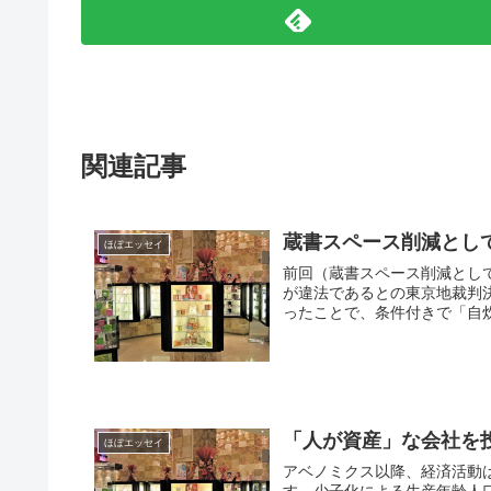
関連記事
蔵書スペース削減として
ほぼエッセイ
前回（蔵書スペース削減として
が違法であるとの東京地裁判
ったことで、条件付きで「自炊」
「人が資産」な会社を
ほぼエッセイ
アベノミクス以降、経済活動