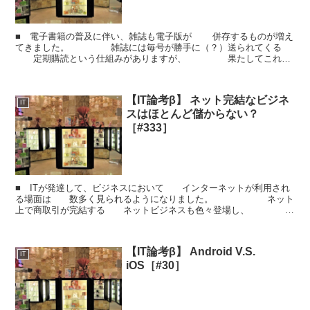
■ 電子書籍の普及に伴い、雑誌も電子版が 併存するものが増え
てきました。 雑誌には毎号が勝手に（？）送られてくる
定期購読という仕組みがありますが、 果たしてこれを
電子版の雑誌で利用すべきか否か というお...
【IT論考β】 ネット完結なビジネ
IT
スはほとんど儲からない？
［#333］
■ ITが発達して、ビジネスにおいて インターネットが利用され
る場面は 数多く見られるようになりました。 ネット
上で商取引が完結する ネットビジネスも色々登場し、
「ネットで月収○○万円！」 みたいな記事や書籍も...
【IT論考β】 Android V.S.
IT
iOS［#30］