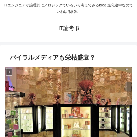
ITエンジニアが論理的に／ロジックでいろいろ考えてみるblog 進化途中なので
いわゆるβ版。
IT論考 β
バイラルメディアも栄枯盛衰？
IT