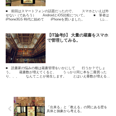
■ 前回はスマートフォンの話題だったので、 スマホといえば外
せない（であろう） AndroidとiOS比較について。 ■ 筆者は
iPhone3GS 時代に始めて iPhoneを買いました。 （ふら
っと入った携帯ショップで ...
【IT論考β】 大量の蔵書をスマホ
IT
で管理してみる。
■ 読書家の悩みの種は蔵書管理をいかにして 行うか？でしょ
う。 蔵書数が増えてくると、 うっかり同じ本を二冊買った
り、、、 なんてことが発生します。 とはいえ冊数が増えるほ
どに 蔵書管理は困難を極めるので多くの人が 挫折するの...
「出来る」と「教える」の間にある壁を
具体と抽象から考える。