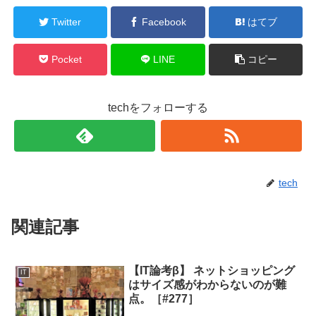
Twitter
Facebook
はてブ
Pocket
LINE
コピー
techをフォローする
tech
関連記事
【IT論考β】 ネットショッピング
IT
はサイズ感がわからないのが難
点。［#277］