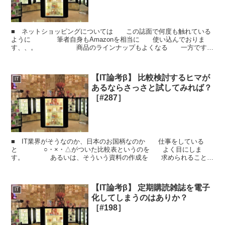
■ ネットショッピングについては この誌面で何度も触れている
ように 筆者自身もAmazonを相当に 使い込んでおりま
す、、。 商品のラインナップもよくなる 一方です
し、 買いに行く時間や荷物を運ぶ手間が ないの...
【IT論考β】 比較検討するヒマが
IT
あるならさっさと試してみれば？
［#287］
■ IT業界がそうなのか、日本のお国柄なのか 仕事をしている
と ○・×・△がついた比較表というのを よく目にしま
す。 あるいは、そういう資料の作成を 求められることも
よくあります。 意思決定をする側からすると ...
【IT論考β】 定期購読雑誌を電子
IT
化してしまうのはありか？
［#198］