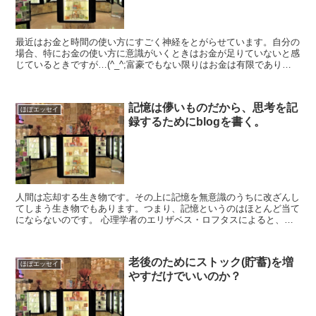
最近はお金と時間の使い方にすごく神経をとがらせています。自分の
場合、特にお金の使い方に意識がいくときはお金が足りていないと感
じているときですが…(^_^;富豪でもない限りはお金は有限であり、
時間は万人が有限なのでどちらも貴重なリソースです。...
記憶は儚いものだから、思考を記
ほぼエッセイ
録するためにblogを書く。
人間は忘却する生き物です。その上に記憶を無意識のうちに改ざんし
てしまう生き物でもあります。つまり、記憶というのはほとんど当て
にならないのです。 心理学者のエリザベス・ロフタスによると、記
憶とは組み立てるものだそうです。それは自分で組み立てる...
老後のためにストック(貯蓄)を増
ほぼエッセイ
やすだけでいいのか？