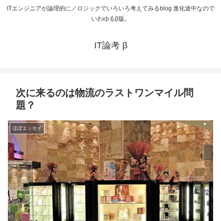
ITエンジニアが論理的に／ロジックでいろいろ考えてみるblog 進化途中なので
いわゆるβ版。
IT論考 β
次に来るのは物流のラストワンマイル問
題？
ほぼエッセイ