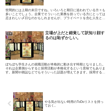
世間的には上期の末日ですね。いろいろと期日に追われている方々も
多いことでしょう。企業でそういった業務を担っている方にとっては
忌まわしい〆日なのかもしれませんが、プライベートを含む人生とい
う観点では〆切りというのはうまく使うべきかもしれません...
立場が上だと錯覚して訳知り顔す
思考
るのは恥ずかしい。
ぼちぼち学生さんの就職活動が本格的に動き出す時期となりました。
それは企業側からすると採用活動が本格化するという意味でもありま
す。新聞や雑誌などでもそういった話題が増えてきます。採用する側
の人間が学生時代を経験しているのに対して、採用される側...
やる気が出ない時用のToDoリストを持っ
ておく。