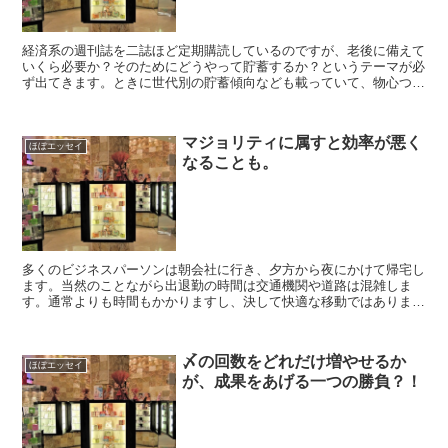
経済系の週刊誌を二誌ほど定期購読しているのですが、老後に備えて
いくら必要か？そのためにどうやって貯蓄するか？というテーマが必
ず出てきます。ときに世代別の貯蓄傾向なども載っていて、物心つい
たときには不景気だった20代は消費に関心がなく貯蓄に余...
マジョリティに属すと効率が悪く
ほぼエッセイ
なることも。
多くのビジネスパーソンは朝会社に行き、夕方から夜にかけて帰宅し
ます。当然のことながら出退勤の時間は交通機関や道路は混雑しま
す。通常よりも時間もかかりますし、決して快適な移動ではありませ
ん。明らかに様々なモノをロスしています。これらは、マジョ...
〆の回数をどれだけ増やせるか
ほぼエッセイ
が、成果をあげる一つの勝負？！