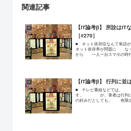
関連記事
【IT論考β】 所詮は
IT
［#270］
■ ネット依存症なんて単
ネット依存率が問題に 
から 一人一台スマホの時
【IT論考β】 行列に並
IT
■ テレビ番組などでは、 
す。 が、筆者は行列に
の好みだとしても、 有限か