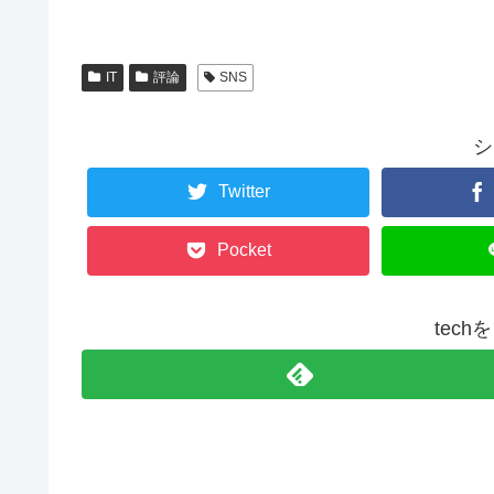
IT
評論
SNS
シ
Twitter
Pocket
tec