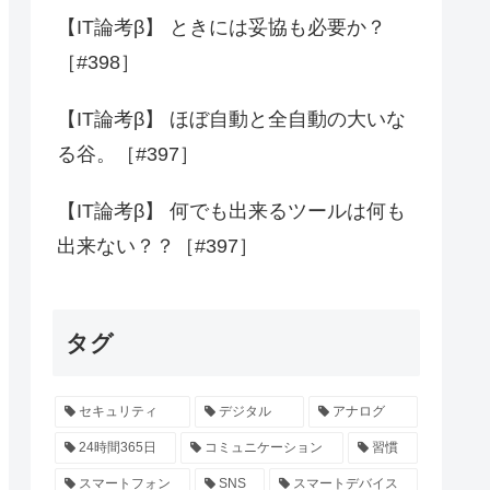
【IT論考β】 ときには妥協も必要か？
［#398］
【IT論考β】 ほぼ自動と全自動の大いな
る谷。［#397］
【IT論考β】 何でも出来るツールは何も
出来ない？？［#397］
タグ
セキュリティ
デジタル
アナログ
24時間365日
コミュニケーション
習慣
スマートフォン
SNS
スマートデバイス