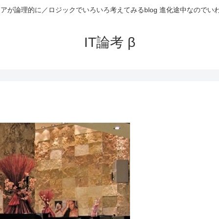
ニアが論理的に／ロジックでいろいろ考えてみるblog 進化途中なのでい
IT論考 β