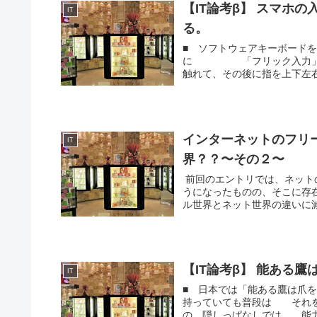
【IT論考β】 スマホ
IT
る。
■ ソフトウェアキーボード
に 「フリック入力」
触れて、その後に指を上下左
インターネットのフリ
IT
界？？〜その２〜
前回のエントリでは、ネット
うになったものの、そこに存
ル世界とネット世界の違いに減
【IT論考β】 能ある鷹
IT
■ 日本では「能ある鷹は
持っていても普段は そ
の、隠しっぱなしでは 能