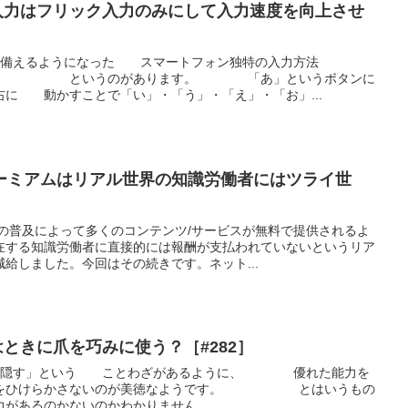
の入力はフリック入力のみにして入力速度を向上させ
を備えるようになった スマートフォン独特の入力方法
 というのがあります。 「あ」というボタンに
右に 動かすことで「い」・「う」・「え」・「お」...
ーミアムはリアル世界の知識労働者にはツライ世
の普及によって多くのコンテンツ/サービスが無料で提供されるよ
在する知識労働者に直接的には報酬が支払われていないというリア
給しました。今回はその続きです。ネット...
はときに爪を巧みに使う？［#282］
爪を隠す」という ことわざがあるように、 優れた能力を
れをひけらかさないのが美徳なようです。 とはいうもの
力があるのかないのかわかりません。 ...