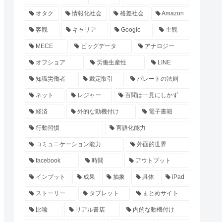
オタク
情報化社会
格差社会
Amazon
客観
キャリア
Google
主観
MECE
ビッグデータ
アナロジー
オフショア
労働生産性
LINE
知識労働者
裁定取引
パレートの法則
ネット
レジャー
百聞は一見にしかず
経済
外的な動機付け
電子書籍
行動習慣
言語化能力
コミュニケーション能力
外面的世界
facebook
時間
アウトプット
インプット
成果
抽象
具体
iPad
ストーリー
タブレット
まとめサイト
比喩
リアル書店
内的な動機付け