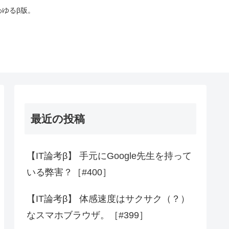
わゆるβ版。
最近の投稿
【IT論考β】 手元にGoogle先生を持って
いる弊害？［#400］
【IT論考β】 体感速度はサクサク（？）
なスマホブラウザ。［#399］