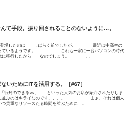
ITなんて手段。振り回されることのないように…。
語が登場したのは しばらく前でしたが、 最近は中高生の
なっているようです。 これも一家に一台パソコンの時代
代に移行したから なのでしょう。 ...
ばないためにITを活用する。［#67］
「行列のできる○○」 といった人気のお店が紹介されたりしま
並ぶのはキライなのです、、、。 まぁ、それは個人
つ貴重なリソースたる時間を並ぶために ...