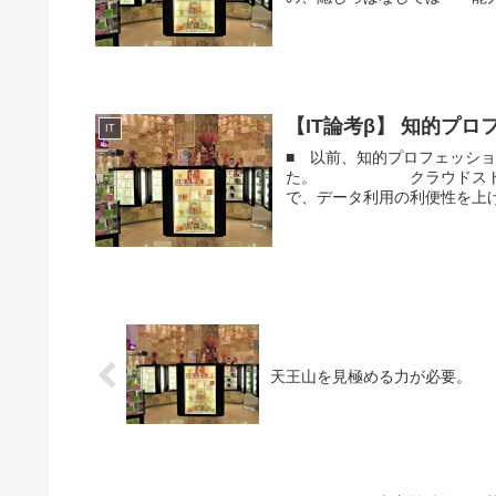
【IT論考β】 知的プロフ
IT
■ 以前、知的プロフェッシ
た。 クラウドストレー
で、データ利用の利便性を上
天王山を見極める力が必要。