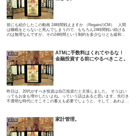
前にも紹介したこの動画 24時間戦えますか （RegainのCM） 人間
は睡眠をとらないと死んでしまうので、もちろん24時間戦い続ける
のは無理なんですが、その24時間という制約を多少なりとも緩和す
ることはできます。 最近の...
ATMに手数料はくれてやるな！
未分類
金融投資する前にやるべきこと。
昨日は、20代がすべき投資は自己投資だと主張しました。 そうはい
ってもお金も増やしたいよね。っていう話はあると思います。先行き
不透明な時代にそこそこの蓄えも必要でしょうと。そして、あわよく
ば多少なりとも増やしたいと。 金融資産というのは単...
家計管理。
未分類