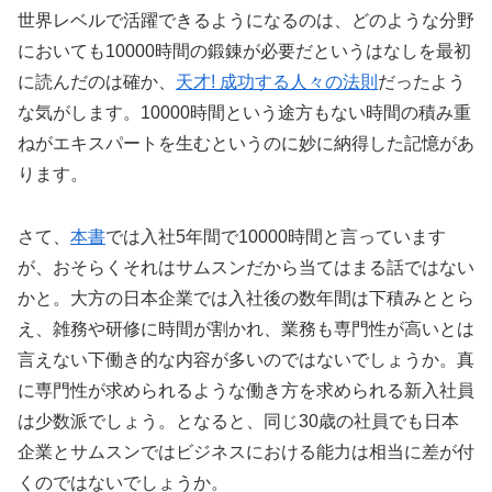
世界レベルで活躍できるようになるのは、どのような分野
においても10000時間の鍛錬が必要だというはなしを最初
に読んだのは確か、
天才! 成功する人々の法則
だったよう
な気がします。10000時間という途方もない時間の積み重
ねがエキスパートを生むというのに妙に納得した記憶があ
ります。
さて、
本書
では入社5年間で10000時間と言っています
が、おそらくそれはサムスンだから当てはまる話ではない
かと。大方の日本企業では入社後の数年間は下積みととら
え、雑務や研修に時間が割かれ、業務も専門性が高いとは
言えない下働き的な内容が多いのではないでしょうか。真
に専門性が求められるような働き方を求められる新入社員
は少数派でしょう。となると、同じ30歳の社員でも日本
企業とサムスンではビジネスにおける能力は相当に差が付
くのではないでしょうか。