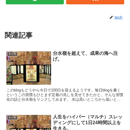
tech
関連記事
分水嶺を超えて、成果の海へ注
未分類
げ。
このblogもどうやら今日で100日を迎えるようです。毎日blogを書く
というこの習慣もひとまず定着の兆しを見せてきたかと。そんな習慣
化の話と分水嶺をリンクしてみます。 水は高いところから低いとこ
ろへ流れるのは周知の事実です。では、日本の...
人生をハイパー（マルチ）スレッ
未分類
ディングにして1日24時間以上を
生きる。