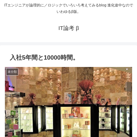
ITエンジニアが論理的に／ロジックでいろいろ考えてみるblog 進化途中なので
いわゆるβ版。
IT論考 β
入社5年間と10000時間。
未分類