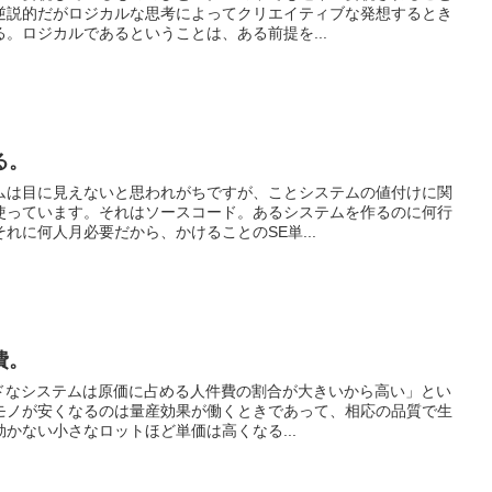
逆説的だがロジカルな思考によってクリエイティブな発想するとき
。ロジカルであるということは、ある前提を...
る。
ムは目に見えないと思われがちですが、ことシステムの値付けに関
使っています。それはソースコード。あるシステムを作るのに何行
れに何人月必要だから、かけることのSE単...
費。
イドなシステムは原価に占める人件費の割合が大きいから高い」とい
モノが安くなるのは量産効果が働くときであって、相応の品質で生
かない小さなロットほど単価は高くなる...