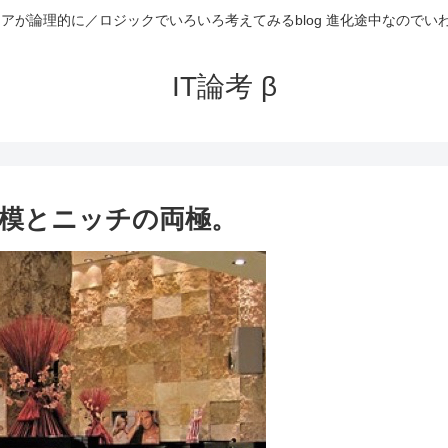
ニアが論理的に／ロジックでいろいろ考えてみるblog 進化途中なのでい
IT論考 β
模とニッチの両極。