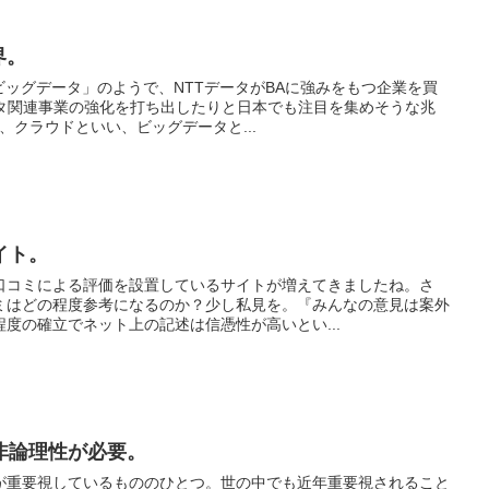
界。
ビッグデータ」のようで、NTTデータがBAに強みをもつ企業を買
ータ関連事業の強化を打ち出したりと日本でも注目を集めそうな兆
い、クラウドといい、ビッグデータと...
イト。
口コミによる評価を設置しているサイトが増えてきましたね。さ
ミはどの程度参考になるのか？少し私見を。『みんなの意見は案外
度の確立でネット上の記述は信憑性が高いとい...
非論理性が必要。
が重要視しているもののひとつ。世の中でも近年重要視されること