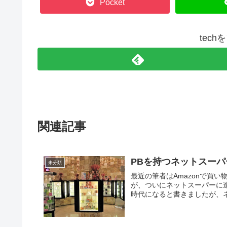
Pocket
tec
関連記事
PBを持つネットスー
未分類
最近の筆者はAmazonで買
が、ついにネットスーパーに
時代になると書きましたが、ネ