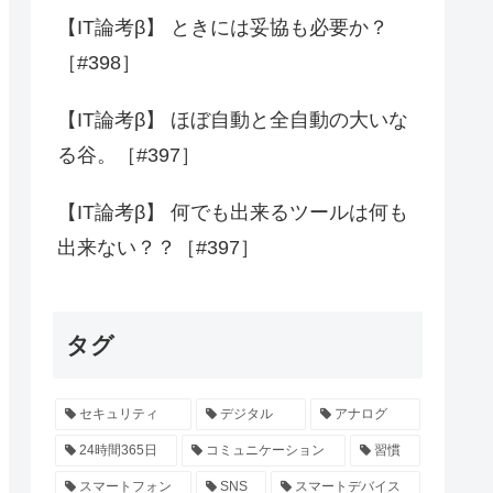
【IT論考β】 ときには妥協も必要か？
［#398］
【IT論考β】 ほぼ自動と全自動の大いな
る谷。［#397］
【IT論考β】 何でも出来るツールは何も
出来ない？？［#397］
タグ
セキュリティ
デジタル
アナログ
24時間365日
コミュニケーション
習慣
スマートフォン
SNS
スマートデバイス