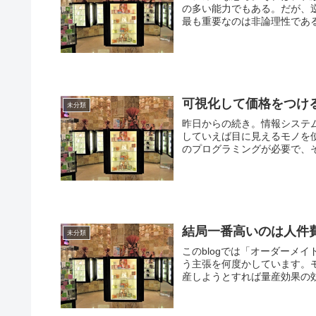
の多い能力でもある。だが、
最も重要なのは非論理性である
可視化して価格をつけ
未分類
昨日からの続き。情報システ
していえば目に見えるモノを
のプログラミングが必要で、そ
結局一番高いのは人件
未分類
このblogでは「オーダーメ
う主張を何度かしています。
産しようとすれば量産効果の効