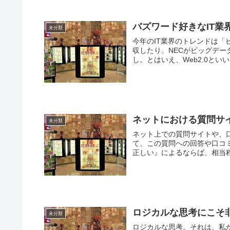
バズワード好きなIT業
未分類
今年のIT業界のトレンドは「
収したり、NECがビッグデ
し。とはいえ、Web2.0とい
ネットにおける質問サ
未分類
ネット上での質問サイトや、
て、この質問への回答や口コ
正しい』によるならば、相当程
ロジカルな思考にこそ
未分類
ロジカルな思考。それは、私