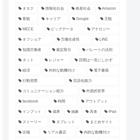
オタク
情報化社会
格差社会
Amazon
客観
キャリア
Google
主観
MECE
ビッグデータ
アナロジー
オフショア
労働生産性
LINE
知識労働者
裁定取引
パレートの法則
ネット
レジャー
百聞は一見にしかず
経済
外的な動機付け
電子書籍
行動習慣
言語化能力
コミュニケーション能力
外面的世界
facebook
時間
アウトプット
インプット
成果
抽象
具体
iPad
ストーリー
タブレット
まとめサイト
比喩
リアル書店
内的な動機付け