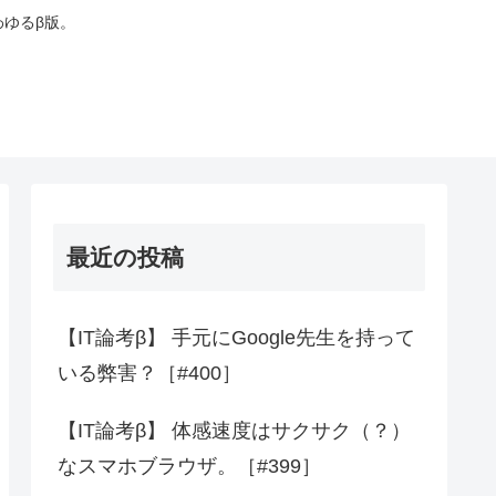
わゆるβ版。
最近の投稿
【IT論考β】 手元にGoogle先生を持って
いる弊害？［#400］
【IT論考β】 体感速度はサクサク（？）
なスマホブラウザ。［#399］