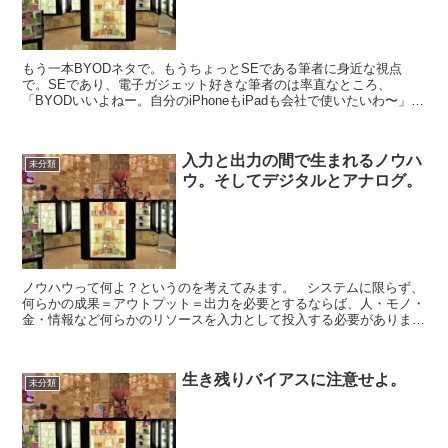
もう一本BYODネタで。もうちょっとSEである筆者に身近な視点
で。SEであり、電子ガジェット好きな筆者のは率直なところ、
「BYODいいよねー。自分のiPhoneもiPadも会社で使いたいわ〜」。
一方で、顧客のシステムを構築して運用するSEと...
入力と出力の間で生まれるノウハ
未分類
ウ。そしてデジタルとアナログ。
ノウハウって何よ？というのを考えてみます。 システムに限らず、
何らかの成果＝アウトプット＝出力を必要とするならば、人・モノ・
金・情報など何らかのリソースを入力として投入する必要がありま
す。そして、投入されたリソースになんらかの加工を...
生き残りバイアスに注意せよ。
未分類