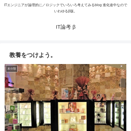
ITエンジニアが論理的に／ロジックでいろいろ考えてみるblog 進化途中なので
いわゆるβ版。
IT論考 β
教養をつけよう。
未分類