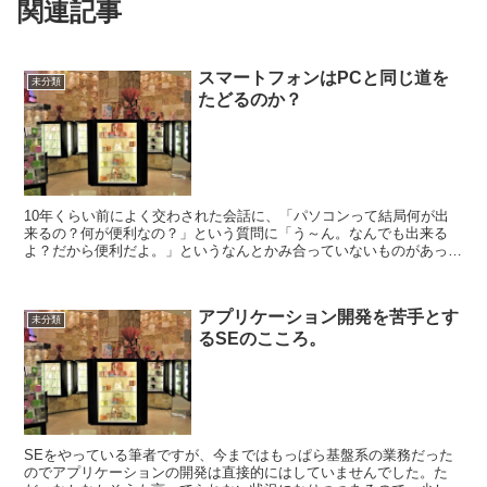
関連記事
スマートフォンはPCと同じ道を
未分類
たどるのか？
10年くらい前によく交わされた会話に、「パソコンって結局何が出
来るの？何が便利なの？」という質問に「う～ん。なんでも出来る
よ？だから便利だよ。」というなんとかみ合っていないものがあった
気がします。 パソコンを使いこなしている人からすれば、パ...
アプリケーション開発を苦手とす
未分類
るSEのこころ。
SEをやっている筆者ですが、今まではもっぱら基盤系の業務だった
のでアプリケーションの開発は直接的にはしていませんでした。た