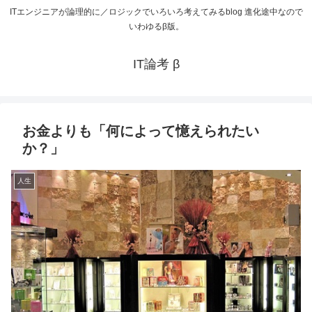
ITエンジニアが論理的に／ロジックでいろいろ考えてみるblog 進化途中なので
いわゆるβ版。
IT論考 β
お金よりも「何によって憶えられたい
か？」
人生