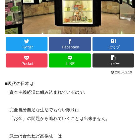
Twitter
Facebook
はてブ
Pocket
LINE
コピー
2015.02.19
■現代の日本は
資本主義経済に組み込まれているので、
完全自給自足な生活でもない限りは
「お金」の問題から逃れていくことは出来ません。
武士は食わねど高楊枝 は