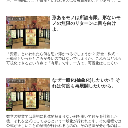
だ、一般的にここで資産といわれるのは金融資産のことであって、そ
のほかの資産(リソース)についてはふれられません。そもそ...
形あるモノは所詮有限。形ないモ
ほぼエッセイ
ノの無限のリターンに目を向け
よ。
「資産」といわれたら何を思い浮かべるでしょうか？ 貯金・株式・
不動産といったところが多いのではないでしょうか。これらはどれも
可視化できるという点で「有形」です。一方で、可視化はしにくいも
のの「価値」があるものとして、知識・信用・人脈といった...
なぜ一般化(抽象化)したいか？ そ
ほぼエッセイ
れは何度も再展開したいから。
数学の授業では最初に具体的極まりない例を用いて何かを計算した
後、それを公式にしてみるという一般化が行われます。その過程では
公式が正しいことの証明が行われるものの、その意味が分かるのは