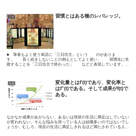
往々にして歳月がたってからですが…。数学、もっというと科学...
習慣とはある種のレバレッジ。
人生
■ 筆者もよく使う単語に「三日坊主」という のがありま
す。 長く続きしないことの例えとしてよく使い、 習慣化に失
敗することを「三日坊主で終わった」 などと表現しています。
■ 新しい習慣を身につけるという事は、 今までの習慣を捨て
る...
変化量とはf'(t)であり、変化率と
人生
はf”(t)である。そして成果がf(t)で
ある。
なかなか成果があがらない、あるいは現状の生活に満足はしていない
が変われない。そんな悩みを持っている人は結構多いのではないでし
ょうか。むしろ、現在の生活に満足しきれるほど満たされている人は
少数派でしょうし、仮にいたとしてもそれに安穏としている...