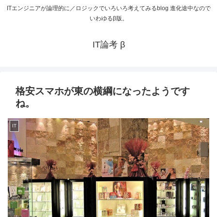
ITエンジニアが論理的に／ロジックでいろいろ考えてみるblog 進化途中なので
いわゆるβ版。
IT論考 β
格安スマホが東の横綱になったようです
ね。
IT