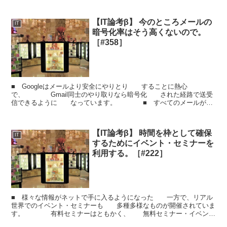
【IT論考β】 今のところメールの
IT
暗号化率はそう高くないので。
［#358］
■ Googleはメールより安全にやりとり することに熱心
で、 Gmail同士のやり取りなら暗号化 された経路で送受
信できるように なっています。 ■ すべてのメールがそ
うなるよう 普及活動にも力をいれているようで、 ...
【IT論考β】 時間を枠として確保
IT
するためにイベント・セミナーを
利用する。［#222］
■ 様々な情報がネットで手に入るようになった 一方で、リアル
世界でのイベント・セミナーも 多種多様なものが開催されていま
す。 有料セミナーはともかく、 無料セミナー・イベント
で提供される情報は 希少性があるかは微妙です。 ...