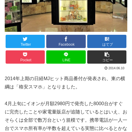
Twitter
Facebook
はてブ
Pocket
LINE
コピー
2014.06.10
2014年上期の日経MJヒット商品番付が発表され、東の横
綱は「格安スマホ」となりました。
4月上旬にイオンが月額2980円で発売した8000台がすぐ
に完売したことや家電量販店が追随しているとはいえ、お
そらくは全部で数万台という規模です。携帯電話が一人一
台でスマホ所有率が半数を超えている実態に比べるとかな