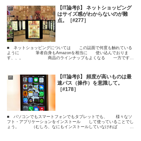
【IT論考β】 ネットショッピング
IT
はサイズ感がわからないのが難
点。［#277］
■ ネットショッピングについては この誌面で何度も触れている
ように 筆者自身もAmazonを相当に 使い込んでおりま
す、、。 商品のラインナップもよくなる 一方です
し、 買いに行く時間や荷物を運ぶ手間が ないの...
【IT論考β】 頻度が高いものは最
IT
速パス（操作）を意識して。
［#178］
■ パソコンでもスマートフォンでもタブレットでも、 様々なソ
フト・アプリケーションをインストール して使っていることでし
ょう。 （むしろ、なにもインストールしていなければ
それは宝の持ち腐れです。） インストールしているソフ...