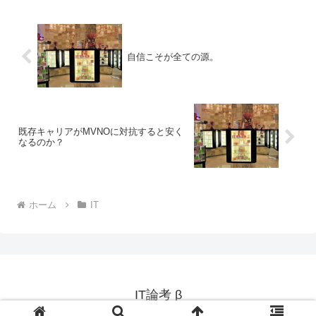
自信こそが全ての源。
既存キャリアがMVNOに対抗すると安く
なるのか？
ホーム
IT
IT論考 β
© 2011 IT論考 β.