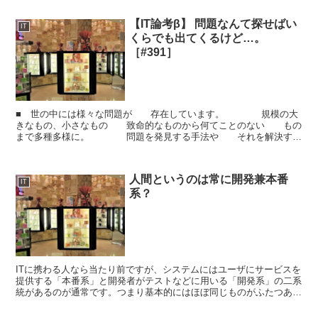
【IT論考β】 問題なんて探せばい
IT
くらでも出てくるけど…。
［#391］
■ 世の中には様々な問題が 存在しています。 規模の大
きなもの、小さなもの 致命的なものから何てことのない もの
まで多種多様に。 問題を発見する手法や それを解決する
手法など 色々と研究もされています。 ■ 確か...
人間というのは常に開発兼本番
IT
系？
ITに携わる人なら当たり前ですが、システムにはユーザにサービスを
提供する「本番系」と開発者がテストなどに用いる「開発系」の二系
統があるのが通常です。つまり基本的にはほぼ同じものがふたつある
のです。システムに新しい機能を追加したり、不具合を修...