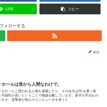
LINE
コピー
hをフォローする
tech
ィホールは昔から人間なわけで。
どを行ったと思われる人物を逮捕したら、その自分はPCを乗っ取
た可能性が高いということで物議を醸しています。新手の手法かの
すが、攻撃者が他人のコンピュータを使うと...