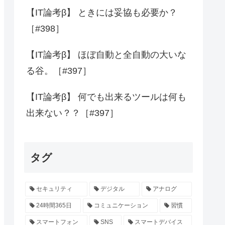
【IT論考β】 ときには妥協も必要か？
［#398］
【IT論考β】 ほぼ自動と全自動の大いな
る谷。［#397］
【IT論考β】 何でも出来るツールは何も
出来ない？？［#397］
タグ
セキュリティ
デジタル
アナログ
24時間365日
コミュニケーション
習慣
スマートフォン
SNS
スマートデバイス