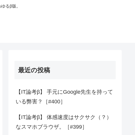
わゆるβ版。
最近の投稿
【IT論考β】 手元にGoogle先生を持って
いる弊害？［#400］
【IT論考β】 体感速度はサクサク（？）
なスマホブラウザ。［#399］