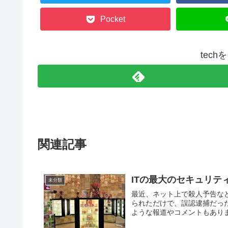
Pocket
tec
関連記事
ITの最大のセキュリテ
未分類
最近、ネット上で殺人予告な
られただけで、誤認逮捕だっ
ような報道やコメントもありま