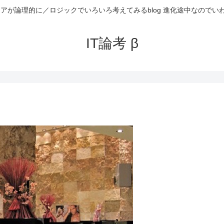
ニアが論理的に／ロジックでいろいろ考えてみるblog 進化途中なのでい
IT論考 β