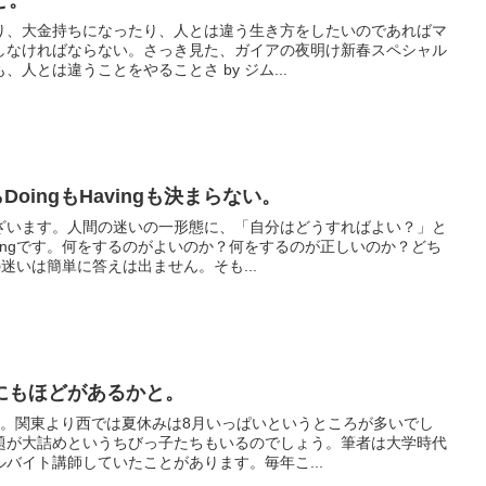
り、大金持ちになったり、人とは違う生き方をしたいのであればマ
しなければならない。さっき見た、ガイアの夜明け新春スペシャル
人とは違うことをやることさ by ジム...
DoingもHavingも決まらない。
ざいます。人間の迷いの一形態に、「自分はどうすればよい？」と
ingです。何をするのがよいのか？何をするのが正しいのか？どち
の迷いは簡単に答えは出ません。そも...
にもほどがあるかと。
ね。関東より西では夏休みは8月いっぱいというところが多いでし
題が大詰めというちびっ子たちもいるのでしょう。筆者は大学時代
バイト講師していたことがあります。毎年こ...