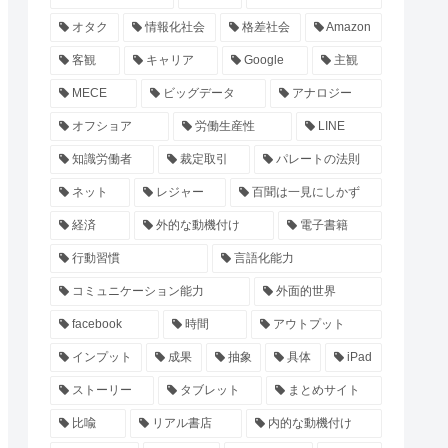
オタク
情報化社会
格差社会
Amazon
客観
キャリア
Google
主観
MECE
ビッグデータ
アナロジー
オフショア
労働生産性
LINE
知識労働者
裁定取引
パレートの法則
ネット
レジャー
百聞は一見にしかず
経済
外的な動機付け
電子書籍
行動習慣
言語化能力
コミュニケーション能力
外面的世界
facebook
時間
アウトプット
インプット
成果
抽象
具体
iPad
ストーリー
タブレット
まとめサイト
比喩
リアル書店
内的な動機付け