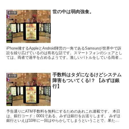
世の中は弱肉強食。
未分類
iPhone擁するAppleとAndroid陣営の一角であるSamsunが世界中で訴
訟を繰り広げているのは有名な話です。スマートフォンのシェアとし
ては、両者で過半を占めるようです。激しいバトルをしている両者に
対して元気のない日本のメーカー。...
手数料はタダになるけどシステム
未分類
障害もついてくる!？ 【みずほ銀
行】
予告通りにATM手数料を無料にするためのあれこれ連載です。 本日
は、銀行コード：0001である、みずほ銀行をお送りします。 みずほ
銀行といえば10年に一回はやらかしてしまうということで、果たし
て大丈夫なの？!という疑惑もありますが、カタロ...