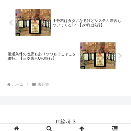
手数料はタダになるけどシステム障害も
ついてくる!？ 【みずほ銀行】
優遇条件の改悪もありつつもそこそこを
維持。【三菱東京UFJ銀行】
ホーム
未分類
IT論考 β
© 2011 IT論考 β.