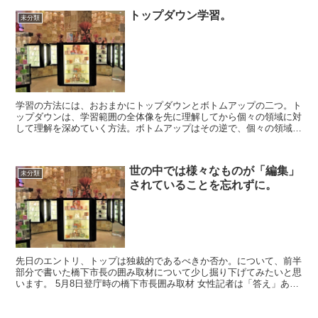
トップダウン学習。
未分類
学習の方法には、おおまかにトップダウンとボトムアップの二つ。ト
ップダウンは、学習範囲の全体像を先に理解してから個々の領域に対
して理解を深めていく方法。ボトムアップはその逆で、個々の領域を
理解した結果として全体像が得られるという方法。日本の学...
世の中では様々なものが「編集」
未分類
されていることを忘れずに。
先日のエントリ、トップは独裁的であるべきか否か。について、前半
部分で書いた橋下市長の囲み取材について少し掘り下げてみたいと思
います。 5月8日登庁時の橋下市長囲み取材 女性記者は「答え」あり
きで、質問を躍起になって投げかけているように見え...