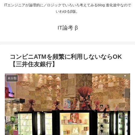
ITエンジニアが論理的に／ロジックでいろいろ考えてみるblog 進化途中なので
いわゆるβ版。
IT論考 β
コンビニATMを頻繁に利用しないならOK
【三井住友銀行】
未分類