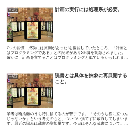
計画の実行には処理系が必要。
未分類
7つの習慣―成功には原則があった!を復習していたところ、「計画と
はプログラミングである」との記述がありSE魂を刺激されました。
確かに、計画を立てることはプログラミングと似ているかもしれませ
ん。なんといっても計画をprogramと訳すケースも...
読書とは具体を抽象に再展開する
未分類
こと。
筆者は断捨離のうち特に捨てるのが苦手です。「そのうち役に立つん
じゃないか」という考えのもと、ついつい捨てずに放置してしまいま
す。最近の悩みは蔵書の増加量です。今日はそんな蔵書について。良
書とよばれる本は読めば読むほど様々な気づきがあったり、...