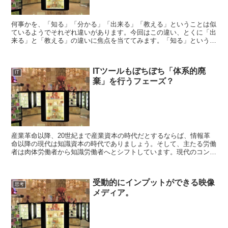
何事かを、「知る」「分かる」「出来る」「教える」ということは似
ているようでそれぞれ違いがあります。今回はこの違い、とくに「出
来る」と「教える」の違いに焦点を当ててみます。「知る」というこ
とは、何事かを単なる情報として受け止めているだけの状態...
ITツールもぼちぼち「体系的廃
IT
棄」を行うフェーズ？
産業革命以降、20世紀まで産業資本の時代だとするならば、情報革
命以降の現代は知識資本の時代でありましょう。そして、主たる労働
者は肉体労働者から知識労働者へとシフトしています。現代のコンピ
ュータが実用化されてからまだ70年ですが、少なくとも2...
受動的にインプットができる映像
思考
メディア。