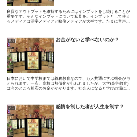
良質なアウトプットを維持するためにはインプットをし続けることが
重要です。そんなインプットについて私見を。インプットとして使え
るメディアは活字メディアと映像メディアが大半です。たまに音声オ
ンリーなメディアもありますがごく希です。時間あたりに入...
お金がないと学べないのか？
思考
日本において中学校までは義務教育なので、万人共通に学ぶ機会が与
えられます。一応、高校は無償化が行われましたが、大学(高等教育)
は今のところ相応のお金がかかります。社会人になると学びの場に行
くにはお金がかかることが普通です。では「お金がないと...
感情を制した者が人生を制す？
人生