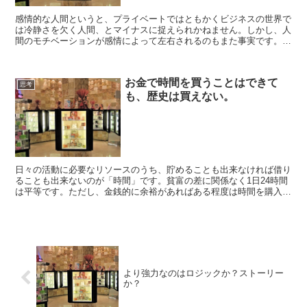
感情的な人間というと、プライベートではともかくビジネスの世界で
は冷静さを欠く人間、とマイナスに捉えられかねません。しかし、人
間のモチベーションが感情によって左右されるのもまた事実です。人
間は感情で動きその理由付けを後から論理によって行う、と...
お金で時間を買うことはできて
思考
も、歴史は買えない。
日々の活動に必要なリソースのうち、貯めることも出来なければ借り
ることも出来ないのが「時間」です。貧富の差に関係なく1日24時間
は平等です。ただし、金銭的に余裕があればある程度は時間を購入す
ることは可能です。例えば、家事の代行サービスやクリー...
より強力なのはロジックか？ストーリー
か？