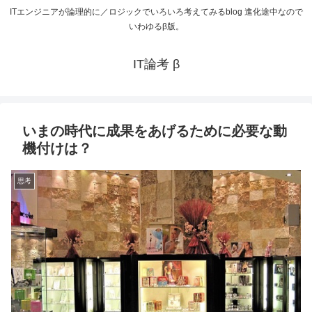
ITエンジニアが論理的に／ロジックでいろいろ考えてみるblog 進化途中なので
いわゆるβ版。
IT論考 β
いまの時代に成果をあげるために必要な動
機付けは？
思考