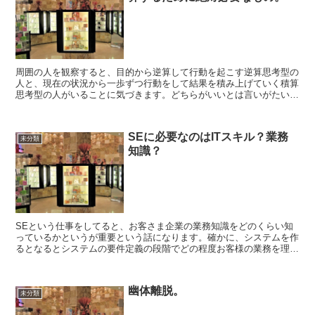
周囲の人を観察すると、目的から逆算して行動を起こす逆算思考型の
人と、現在の状況から一歩ずつ行動をして結果を積み上げていく積算
思考型の人がいることに気づきます。どちらがいいとは言いがたいで
すが、少なくとも筆者は逆算思考派あるいは逆算思考を心...
SEに必要なのはITスキル？業務
未分類
知識？
SEという仕事をしてると、お客さま企業の業務知識をどのくらい知
っているかというが重要という話になります。確かに、システムを作
るとなるとシステムの要件定義の段階でどの程度お客様の業務を理解
しているかというは重要です。したがって、業務知識偏重に...
幽体離脱。
未分類