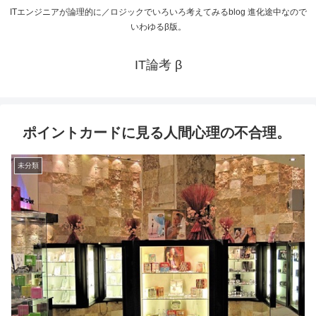
ITエンジニアが論理的に／ロジックでいろいろ考えてみるblog 進化途中なので
いわゆるβ版。
IT論考 β
ポイントカードに見る人間心理の不合理。
未分類