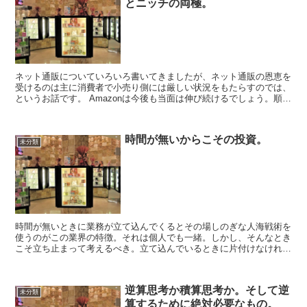
とニッチの両極。
ネット通販についていろいろ書いてきましたが、ネット通販の恩恵を
受けるのは主に消費者で小売り側には厳しい状況をもたらすのでは、
というお話です。 Amazonは今後も当面は伸び続けるでしょう。順調
にFC（物流拠点）を増やしていますし、すでに一つ...
時間が無いからこその投資。
未分類
時間が無いときに業務が立て込んでくるとその場しのぎな人海戦術を
使うのがこの業界の特徴。それは個人でも一緒。しかし、そんなとき
こそ立ち止まって考えるべき。立て込んでいるときに片付けなければ
いけないことすべてが一過性ということなどまずもってあり...
逆算思考か積算思考か。そして逆
未分類
算するために絶対必要なもの。